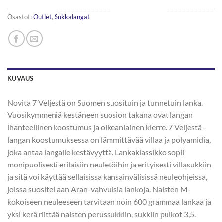
Osastot:
Outlet
,
Sukkalangat
KUVAUS
Novita 7 Veljestä on Suomen suosituin ja tunnetuin lanka.
Vuosikymmeniä kestäneen suosion takana ovat langan
ihanteellinen koostumus ja oikeanlainen kierre. 7 Veljestä -
langan koostumuksessa on lämmittävää villaa ja polyamidia,
joka antaa langalle kestävyyttä. Lankaklassikko sopii
monipuolisesti erilaisiin neuletöihin ja erityisesti villasukkiin
ja sitä voi käyttää sellaisissa kansainvälisissä neuleohjeissa,
joissa suositellaan Aran-vahvuisia lankoja. Naisten M-
kokoiseen neuleeseen tarvitaan noin 600 grammaa lankaa ja
yksi kerä riittää naisten perussukkiin, sukkiin puikot 3,5.