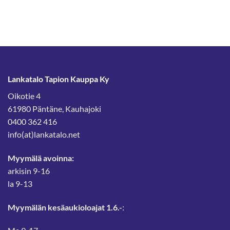
Lankatalo Tapion Kauppa Ky
Oikotie 4
61980 Päntäne, Kauhajoki
0400 362 416
info(at)lankatalo.net
Myymälä avoinna:
arkisin 9-16
la 9-13
Myymälän kesäaukioloajat 1.6.-
: