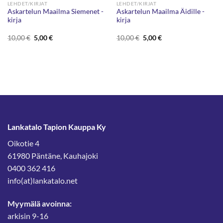
LEHDET/KIRJAT
LEHDET/KIRJAT
Askartelun Maailma Siemenet -
Askartelun Maailma Äidille -
kirja
kirja
Alkuperäinen
Nykyinen
Alkuperäinen
Nykyinen
10,00
€
5,00
€
10,00
€
5,00
€
hinta
hinta
hinta
hinta
oli:
on:
oli:
on:
10,00 €.
5,00 €.
10,00 €.
5,00 €.
Lankatalo Tapion Kauppa Ky
Oikotie 4
61980 Päntäne, Kauhajoki
0400 362 416
info(at)lankatalo.net
Myymälä avoinna:
arkisin 9-16