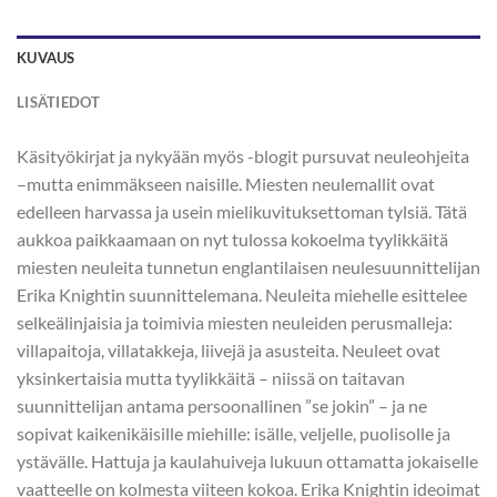
KUVAUS
LISÄTIEDOT
Käsityökirjat ja nykyään myös -blogit pursuvat neuleohjeita
–mutta enimmäkseen naisille. Miesten neulemallit ovat
edelleen harvassa ja usein mielikuvituksettoman tylsiä. Tätä
aukkoa paikkaamaan on nyt tulossa kokoelma tyylikkäitä
miesten neuleita tunnetun englantilaisen neulesuunnittelijan
Erika Knightin suunnittelemana. Neuleita miehelle esittelee
selkeälinjaisia ja toimivia miesten neuleiden perusmalleja:
villapaitoja, villatakkeja, liivejä ja asusteita. Neuleet ovat
yksinkertaisia mutta tyylikkäitä – niissä on taitavan
suunnittelijan antama persoonallinen ”se jokin” – ja ne
sopivat kaikenikäisille miehille: isälle, veljelle, puolisolle ja
ystävälle. Hattuja ja kaulahuiveja lukuun ottamatta jokaiselle
vaatteelle on kolmesta viiteen kokoa. Erika Knightin ideoimat