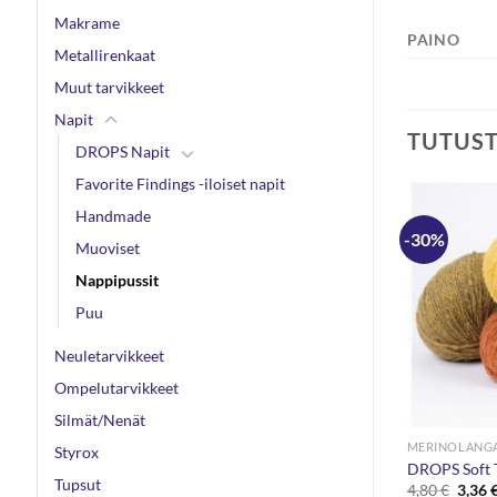
Makrame
PAINO
Metallirenkaat
Muut tarvikkeet
Napit
TUTUS
DROPS Napit
Favorite Findings -iloiset napit
Handmade
-30%
Muoviset
Nappipussit
Puu
VARASTO LOPPU
Neuletarvikkeet
Ompelutarvikkeet
Silmät/Nenät
NAPPIPUSSIT
MERINOLANG
Styrox
25kpl
Nappipussi 20mm 50kpl
DROPS Soft 
Tupsut
en
inen
Alkup
4,00
€
4,80
€
3,36