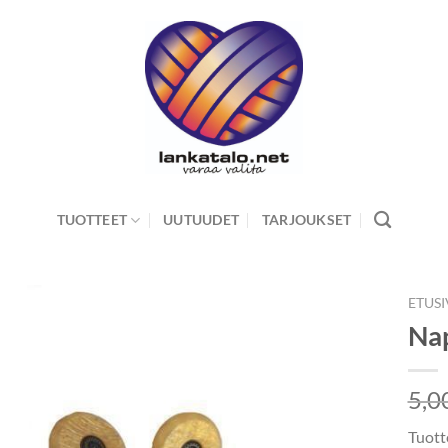
TUOTTEET
UUTUUDET
TARJOUKSET
ETUS
Na
5,0
Tuott