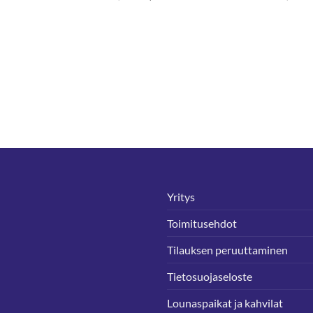
hinta
hinta
hinta
on:
oli:
on:
.
3,36 €.
5,00 €.
2,50 €.
Yritys
Toimitusehdot
Tilauksen peruuttaminen
Tietosuojaseloste
Lounaspaikat ja kahvilat