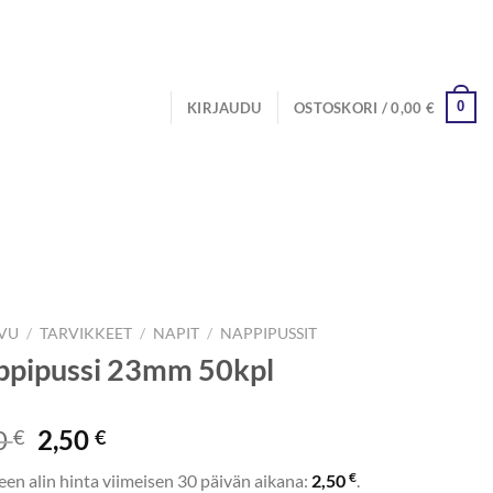
0
KIRJAUDU
OSTOSKORI /
0,00
€
IVU
/
TARVIKKEET
/
NAPIT
/
NAPPIPUSSIT
ppipussi 23mm 50kpl
Alkuperäinen
Nykyinen
0
2,50
€
€
hinta
hinta
€
een alin hinta viimeisen 30 päivän aikana:
2,50
.
oli:
on: