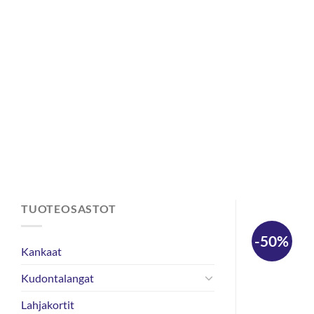
Skip
to
content
TUOTEOSASTOT
-50%
Kankaat
Kudontalangat
Lahjakortit