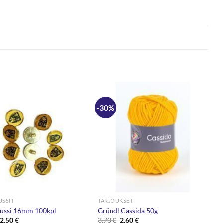
-30%
USSIT
TARJOUKSET
ussi 16mm 100kpl
Gründl Cassida 50g
Alkuperäinen
Nykyinen
Alkuperäinen
Nykyinen
2,50
€
3,70
€
2,60
€