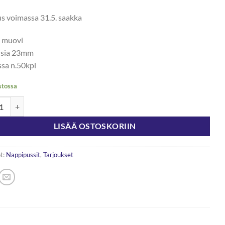
5,00 €.
2,50 €.
us voimassa 31.5. saakka
, muovi
isia 23mm
ssa n.50kpl
stossa
pussi 23mm 50kpl määrä
LISÄÄ OSTOSKORIIN
t:
Nappipussit
,
Tarjoukset