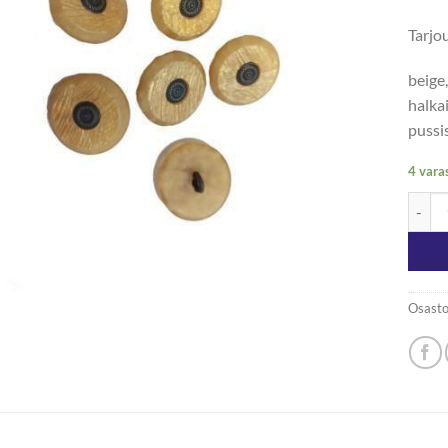
Tarjo
beige
halka
pussi
4 vara
Nappi
Osasto