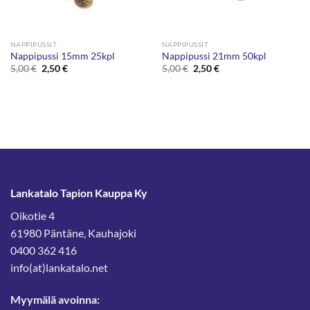
NAPPIPUSSIT
NAPPIPUSSIT
Nappipussi 15mm 25kpl
Nappipussi 21mm 50kpl
Alkuperäinen
Nykyinen
Alkuperäinen
Nykyinen
5,00
€
2,50
€
5,00
€
2,50
€
hinta
hinta
hinta
hinta
oli:
on:
oli:
on:
5,00 €.
2,50 €.
5,00 €.
2,50 €.
Lankatalo Tapion Kauppa Ky
Oikotie 4
61980 Päntäne, Kauhajoki
0400 362 416
info(at)lankatalo.net
Myymälä avoinna: