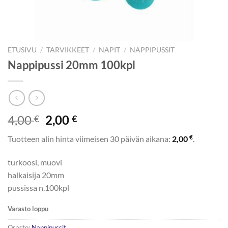
ETUSIVU
/
TARVIKKEET
/
NAPIT
/
NAPPIPUSSIT
Nappipussi 20mm 100kpl
Alkuperäinen
Nykyinen
4,00
2,00
€
€
hinta
hinta
€
Tuotteen alin hinta viimeisen 30 päivän aikana:
2,00
.
oli:
on:
4,00 €.
2,00 €.
turkoosi, muovi
halkaisija 20mm
pussissa n.100kpl
Varasto loppu
Osasto:
Nappipussit