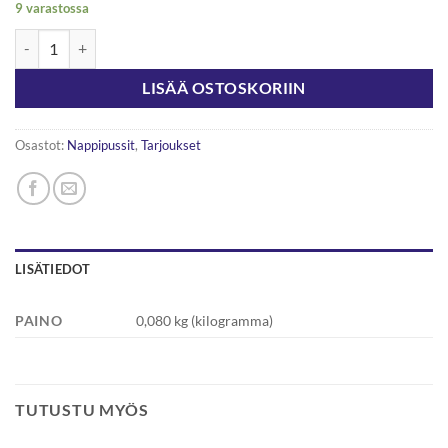
9 varastossa
Nappipussi 16mm 100kpl määrä
LISÄÄ OSTOSKORIIN
Osastot:
Nappipussit
,
Tarjoukset
LISÄTIEDOT
PAINO
0,080 kg (kilogramma)
TUTUSTU MYÖS