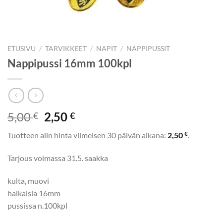
ETUSIVU
/
TARVIKKEET
/
NAPIT
/
NAPPIPUSSIT
Nappipussi 16mm 100kpl
Alkuperäinen
Nykyinen
5,00
2,50
€
€
hinta
hinta
€
Tuotteen alin hinta viimeisen 30 päivän aikana:
2,50
.
oli:
on:
5,00 €.
2,50 €.
Tarjous voimassa 31.5. saakka
kulta, muovi
halkaisia 16mm
pussissa n.100kpl