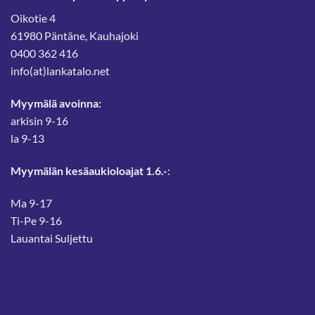
Oikotie 4
61980 Päntäne, Kauhajoki
0400 362 416
info(at)lankatalo.net
Myymälä avoinna:
arkisin 9-16
la 9-13
Myymälän kesäaukioloajat 1.6.-
:
Ma 9-17
Ti-Pe 9-16
Lauantai Suljettu