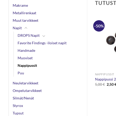
TUTUS
Makrame
Metallirenkaat
Muut tarvikkeet
-50%
-50%
Napit
DROPS Napit
Favorite Findings -iloiset napit
Handmade
Muoviset
Nappipussit
Puu
NAPPIPUSSIT
NAPPIPUSSIT
25kpl
Nappipussi 15mm 25kpl
Nappipussi 
Neuletarvikkeet
en
inen
Alkuperäinen
Nykyinen
Alkup
5,00
€
2,50
€
5,00
€
2,50
hinta
hinta
hinta
Ompelutarvikkeet
oli:
on:
oli:
€.
5,00 €.
2,50 €.
5,00 €
Silmät/Nenät
Styrox
Tupsut