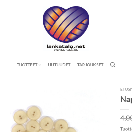
TUOTTEET
UUTUUDET
TARJOUKSET
ETUS
Na
4,0
Tuott