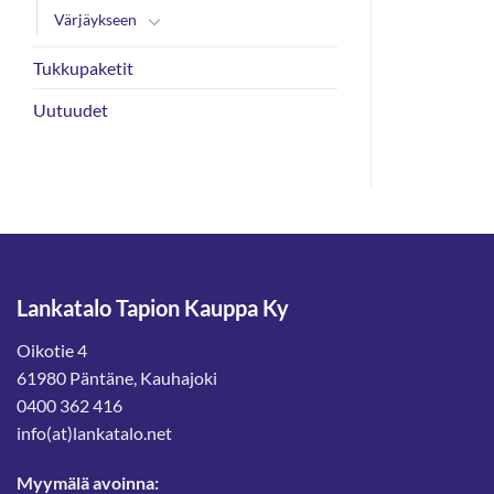
Värjäykseen
Tukkupaketit
Uutuudet
Lankatalo Tapion Kauppa Ky
Oikotie 4
61980 Päntäne, Kauhajoki
0400 362 416
info(at)lankatalo.net
Myymälä avoinna: