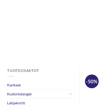
Skip
to
content
TUOTEOSASTOT
-50%
Kankaat
Kudontalangat
Lahjakortit