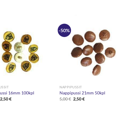
-50%
USSIT
NAPPIPUSSIT
ussi 16mm 100kpl
Nappipussi 21mm 50kpl
Alkuperäinen
Nykyinen
Alkuperäinen
Nykyinen
2,50
€
5,00
€
2,50
€
hinta
hinta
hinta
hinta
oli:
on:
oli:
on:
5,00 €.
2,50 €.
5,00 €.
2,50 €.