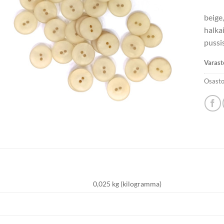
beige
halka
pussi
Varast
Osasto
0,025 kg (kilogramma)