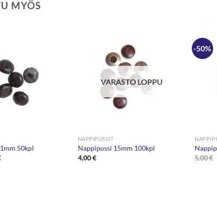
TU MYÖS
-50%
VARASTO LOPPU
NAPPIPUSSIT
NAPPIP
21mm 50kpl
Nappipussi 15mm 100kpl
Nappip
eräinen
Nykyinen
€
4,00
€
5,00
€
hinta
on:
.
2,50 €.