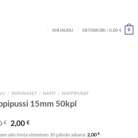
0
KIRJAUDU
OSTOSKORI /
0,00
€
IVU
/
TARVIKKEET
/
NAPIT
/
NAPPIPUSSIT
ppipussi 15mm 50kpl
Alkuperäinen
Nykyinen
0
2,00
€
€
hinta
hinta
€
een alin hinta viimeisen 30 päivän aikana:
2,00
.
oli:
on: