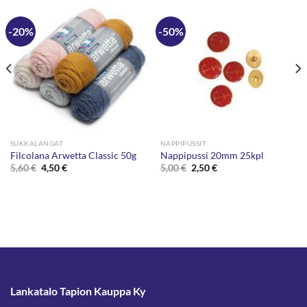
-20%
-50%
SUKKALANGAT
NAPPIPUSSIT
Filcolana Arwetta Classic 50g
Nappipussi 20mm 25kpl
Alkuperäinen
Nykyinen
Alkuperäinen
Nykyinen
5,60
€
4,50
€
5,00
€
2,50
€
hinta
hinta
hinta
hinta
oli:
on:
oli:
on:
5,60 €.
4,50 €.
5,00 €.
2,50 €.
Lankatalo Tapion Kauppa Ky