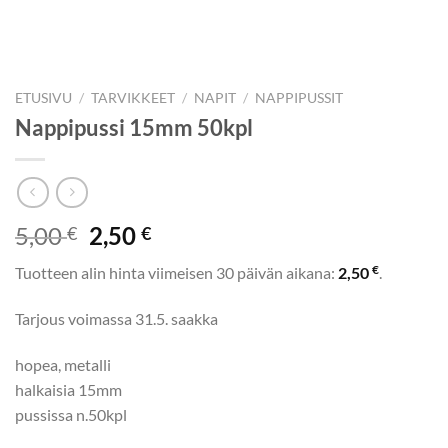
ETUSIVU
/
TARVIKKEET
/
NAPIT
/
NAPPIPUSSIT
Nappipussi 15mm 50kpl
Alkuperäinen
Nykyinen
5,00
2,50
€
€
hinta
hinta
€
Tuotteen alin hinta viimeisen 30 päivän aikana:
2,50
.
oli:
on:
5,00 €.
2,50 €.
Tarjous voimassa 31.5. saakka
hopea, metalli
halkaisia 15mm
pussissa n.50kpl