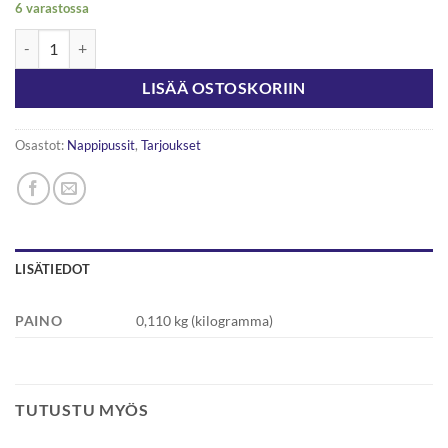
6 varastossa
Nappipussi 15mm 50kpl määrä
LISÄÄ OSTOSKORIIN
Osastot:
Nappipussit
,
Tarjoukset
LISÄTIEDOT
PAINO
0,110 kg (kilogramma)
TUTUSTU MYÖS