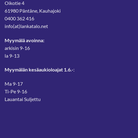
Oikotie 4
61980 Päntäne, Kauhajoki
0400 362 416
info(at)lankatalo.net
Myymälä avoinna:
arkisin 9-16
la 9-13
Myymälän kesäaukioloajat 1.6.-
:
Ma 9-17
Ti-Pe 9-16
Lauantai Suljettu