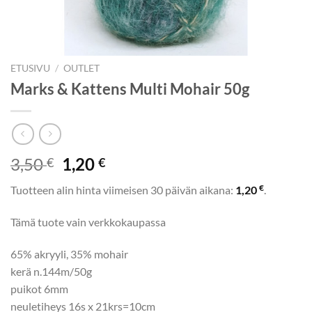
ETUSIVU
/
OUTLET
Marks & Kattens Multi Mohair 50g
Alkuperäinen
Nykyinen
3,50
1,20
€
€
hinta
hinta
€
Tuotteen alin hinta viimeisen 30 päivän aikana:
1,20
.
oli:
on:
3,50 €.
1,20 €.
Tämä tuote vain verkkokaupassa
65% akryyli, 35% mohair
kerä n.144m/50g
puikot 6mm
neuletiheys 16s x 21krs=10cm