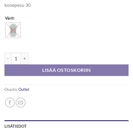
konepesu 30
Värit:
Marks & Kattens Multi Mohair 50g määrä
LISÄÄ OSTOSKORIIN
Osasto:
Outlet
LISÄTIEDOT