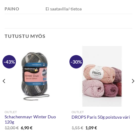
PAINO
Ei saatavilla/-tietoa
TUTUSTU MYÖS
-43%
-30%
OUTLET
OUTLET
Schachenmayr Winter Duo
DROPS Paris 50g poistuva väri
120g
Alkuperäinen
Nykyinen
Alkuperäinen
Nykyinen
12,00
€
6,90
€
1,55
€
1,09
€
hinta
hinta
hinta
hinta
oli:
on:
oli:
on: