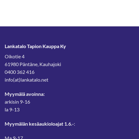
12,00 €.
6,90 €.
1,55 €.
1,09 €.
Lankatalo Tapion Kauppa Ky
Oikotie 4
61980 Päntäne, Kauhajoki
0400 362 416
info(at)lankatalo.net
Myymälä avoinna:
arkisin 9-16
la 9-13
Myymälän kesäaukioloajat 1.6.-
:
Ma 9-17