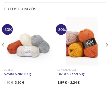
TUTUSTU MYÖS
-33%
-30%
OUTLET
SUKKALANGAT
Novita Nalle 100g
DROPS Fabel 50g
Alkuperäinen
Nykyinen
Hintaluokka:
4,90
€
3,30
€
1,89
€
–
2,24
€
hinta
hinta
1,89 €
oli:
on:
-
4,90 €.
3,30 €.
2,24 €