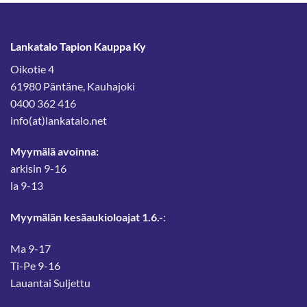
Lankatalo Tapion Kauppa Ky
Oikotie 4
61980 Päntäne, Kauhajoki
0400 362 416
info(at)lankatalo.net
Myymälä avoinna:
arkisin 9-16
la 9-13
Myymälän kesäaukioloajat 1.6.-
:
Ma 9-17
Ti-Pe 9-16
Lauantai Suljettu