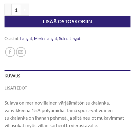
Lankava Naturelli Sulava 100g määrä
LISÄÄ OSTOSKORIIN
Osastot:
Langat
,
Merinolangat
,
Sukkalangat
KUVAUS
LISÄTIEDOT
Sulava on merinovillainen värjäämätön sukkalanka,
vahvikkeena 15% polyamidia. Tämä sport-vahvuinen
sukkalanka on ihanan pehmeä, ja siitä neulot mukavimmat
villasukat myös villan karheutta vierastavalle.