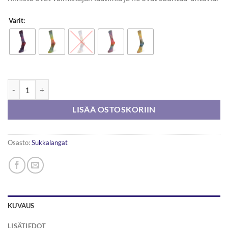
Värit:
Laines Du Nord Paint Sock 100g määrä
LISÄÄ OSTOSKORIIN
Osasto:
Sukkalangat
KUVAUS
LISÄTIEDOT