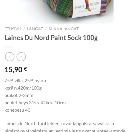
ETUSIVU
/
LANGAT
/
SUKKALANGAT
Laines Du Nord Paint Sock 100g
15,90
€
75% villa, 25% nylon
kerä n.420m/100g
puikot 2-3mm
neuletiheys 31s x 42krs=10cm
konepesu 40
Laines du Nord -tuotteiden kuvat langoista, sävyistä ja
nimistä ovat valmistajan laatimia ja ne ovat suuntaa-antavia.