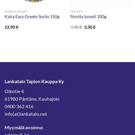
SUKKALANGAT
OUTLET
Katia Easy Greeks Socks 150g
Novita Isoveli 100g
Alkuperäinen
Nykyinen
12,90
€
4,90
€
3,30
€
hinta
hinta
oli:
on:
4,90 €.
3,30 €.
Lankatalo Tapion Kauppa Ky
Oikotie 4
61980 Päntäne, Kauhajoki
0400 362 416
info(at)lankatalo.net
Myymälä avoinna:
arkisin 9-16