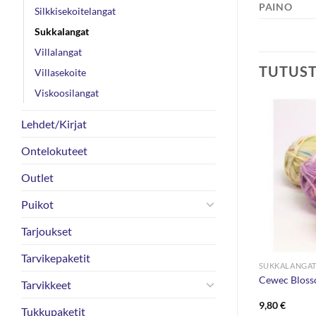
PAINO
Silkkisekoitelangat
Sukkalangat
Villalangat
TUTUS
Villasekoite
Viskoosilangat
Lehdet/Kirjat
Ontelokuteet
Outlet
Puikot
Tarjoukset
Tarvikepaketit
SUKKALANGAT
SUKKALANGA
Markus Company 6-ply Numero-
so 100g
Cewec Bloss
Tarvikkeet
lanka 50g
en
inen
4,90
€
9,80
€
Tukkupaketit