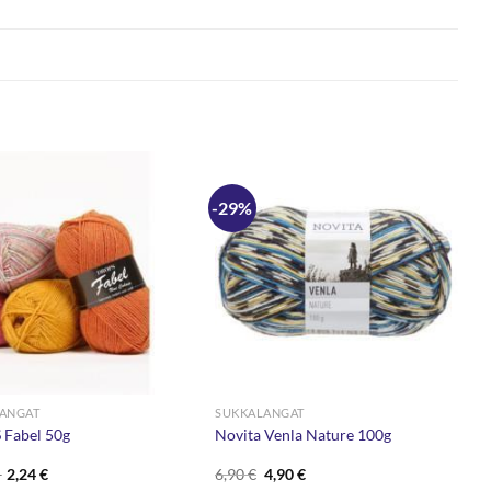
-29%
ANGAT
SUKKALANGAT
Fabel 50g
Novita Venla Nature 100g
Hintaluokka:
Alkuperäinen
Nykyinen
–
2,24
€
6,90
€
4,90
€
1,89 €
hinta
hinta