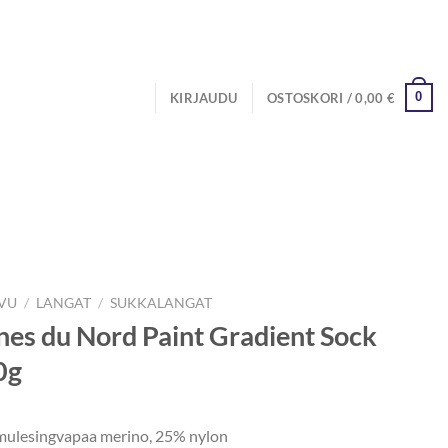
0
KIRJAUDU
OSTOSKORI /
0,00
€
IVU
/
LANGAT
/
SUKKALANGAT
nes du Nord Paint Gradient Sock
0g
ulesingvapaa merino, 25% nylon