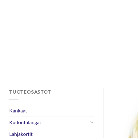
Skip
to
content
TUOTEOSASTOT
Kankaat
Kudontalangat
Lahjakortit