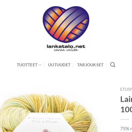
TUOTTEET
UUTUUDET
TARJOUKSET
ETUS
Lai
10
75% m