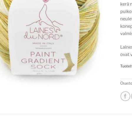
kerä 
puik
neule
konep
valmi
Laine
ovat 
Tuotet
Osasto