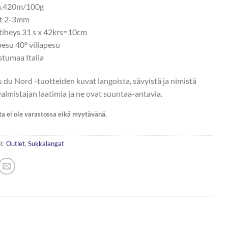
n.420m/100g
ot 2-3mm
tiheys 31 s x 42krs=10cm
esu 40° villapesu
stumaa Italia
s du Nord -tuotteiden kuvat langoista, sävyistä ja nimistä
valmistajan laatimia ja ne ovat suuntaa-antavia.
ta ei ole varastossa eikä myytävänä.
t:
Outlet
,
Sukkalangat