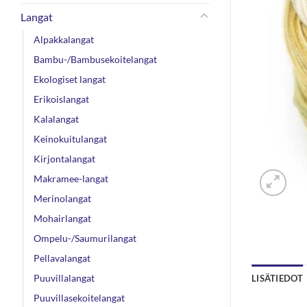
Langat
Alpakkalangat
Bambu-/Bambusekoitelangat
Ekologiset langat
Erikoislangat
Kalalangat
Keinokuitulangat
Kirjontalangat
Makramee-langat
Merinolangat
Mohairlangat
Ompelu-/Saumurilangat
Pellavalangat
Puuvillalangat
LISÄTIEDOT
Puuvillasekoitelangat