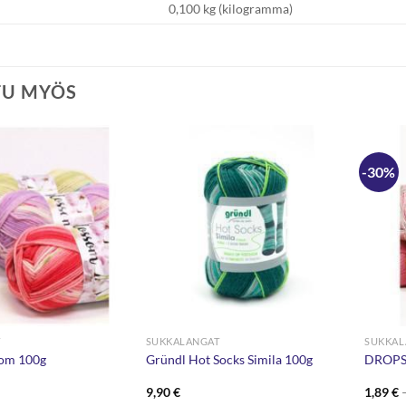
0,100 kg (kilogramma)
TU MYÖS
-30%
T
SUKKALANGAT
SUKKAL
om 100g
Gründl Hot Socks Simila 100g
DROPS 
9,90
€
1,89
€