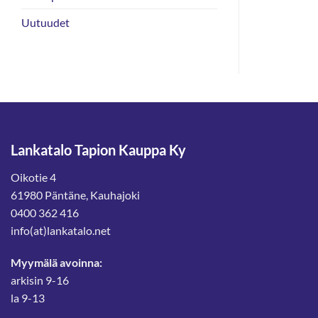
€.
Uutuudet
Lankatalo Tapion Kauppa Ky
Oikotie 4
61980 Päntäne, Kauhajoki
0400 362 416
info(at)lankatalo.net
Myymälä avoinna:
arkisin 9-16
la 9-13