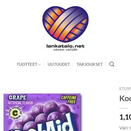
TUOTTEET
UUTUUDET
TARJOUKSET
ETUS
Koo
1,1
Väri: 