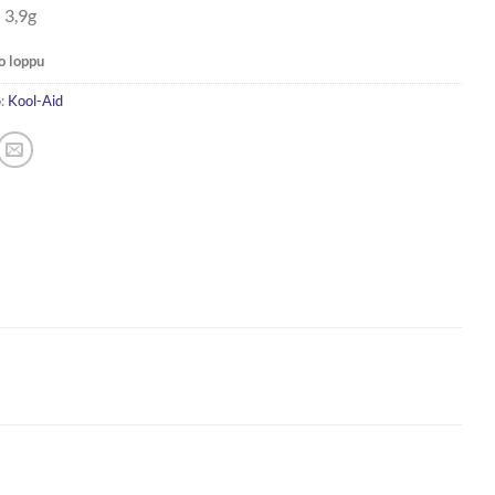
 3,9g
o loppu
:
Kool-Aid