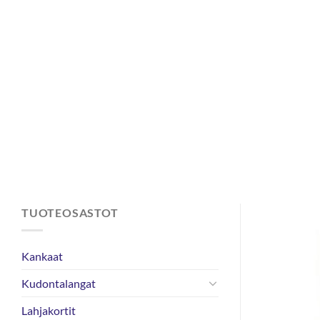
Skip
to
content
TUOTEOSASTOT
Kankaat
Kudontalangat
Lahjakortit