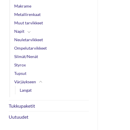
Makrame
Metallirenkaat
Muut tarvikkeet
Napit
Neuletarvikkeet
Ompelutarvikkeet
Silmät/Nenät
Styrox
Tupsut
Värjäykseen
Langat
Tukkupaketit
Uutuudet