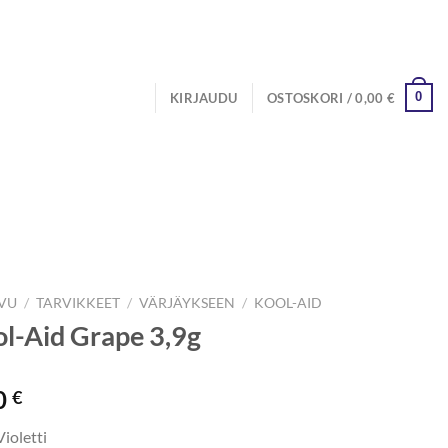
0
KIRJAUDU
OSTOSKORI /
0,00
€
IVU
/
TARVIKKEET
/
VÄRJÄYKSEEN
/
KOOL-AID
l-Aid Grape 3,9g
0
€
Violetti