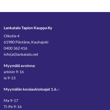
Lankatalo Tapion Kauppa Ky
Oikotie 4
61980 Päntäne, Kauhajoki
0400 362 416
info(at)lankatalo.net
Myymälä avoinna:
arkisin 9-16
la 9-13
Myymälän kesäaukioloajat 1.6.-
:
Ma 9-17
Ti-Pe 9-16