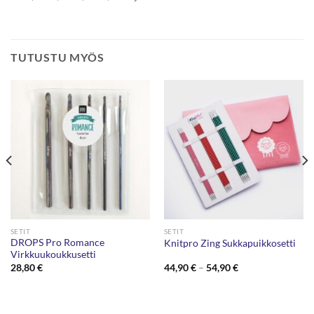
TUTUSTU MYÖS
SETIT
SETIT
DROPS Pro Romance
Knitpro Zing Sukkapuikkosetti
Virkkuukoukkusetti
Hintaluokka:
28,80
€
44,90
€
–
54,90
€
44,90 €
-
54,90 €