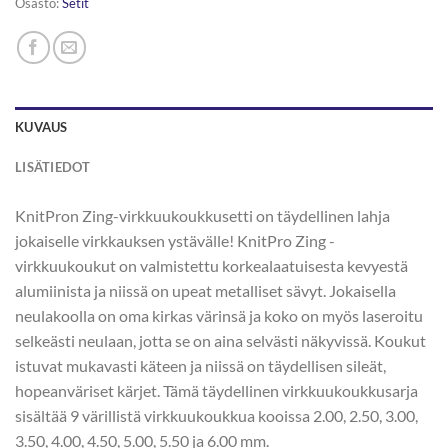
Osasto:
Setit
KUVAUS
LISÄTIEDOT
KnitPron Zing-virkkuukoukkusetti on täydellinen lahja
jokaiselle virkkauksen ystävälle! KnitPro Zing -
virkkuukoukut on valmistettu korkealaatuisesta kevyestä
alumiinista ja niissä on upeat metalliset sävyt. Jokaisella
neulakoolla on oma kirkas värinsä ja koko on myös laseroitu
selkeästi neulaan, jotta se on aina selvästi näkyvissä. Koukut
istuvat mukavasti käteen ja niissä on täydellisen sileät,
hopeanväriset kärjet. Tämä täydellinen virkkuukoukkusarja
sisältää 9 värillistä virkkuukoukkua kooissa 2.00, 2.50, 3.00,
3.50, 4.00, 4.50, 5.00, 5.50 ja 6.00 mm.