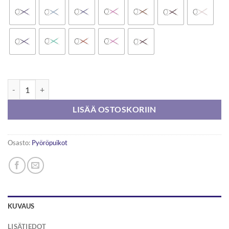
Knitpro Zing pyöröpuikko 60cm määrä
LISÄÄ OSTOSKORIIN
Osasto:
Pyöröpuikot
KUVAUS
LISÄTIEDOT