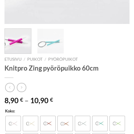
ETUSIVU
/
PUIKOT
/
PYÖRÖPUIKOT
Knitpro Zing pyöröpuikko 60cm
Hintaluokka:
8,90
–
10,90
€
€
8,90 €
Koko:
-
10,90 €