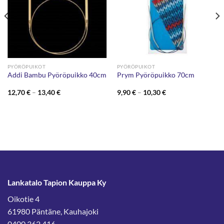
PYÖRÖPUIKOT
PYÖRÖPUIKOT
Addi Bambu Pyöröpuikko 40cm
Prym Pyöröpuikko 70cm
Hintaluokka:
Hintaluokka:
12,70
€
–
13,40
€
9,90
€
–
10,30
€
12,70 €
9,90 €
-
-
13,40 €
10,30 €
Lankatalo Tapion Kauppa Ky
Oikotie 4
61980 Päntäne, Kauhajoki
0400 362 416