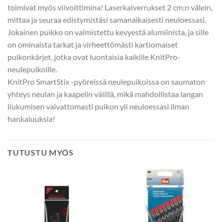
toimivat myös viivoittimina! Laserkaiverrukset 2 cm:n välein,
mittaa ja seuraa edistymistäsi samanaikaisesti neuloessasi.
Jokainen puikko on valmistettu kevyestä alumiinista, ja sille
on ominaista tarkat ja virheettömästi kartiomaiset
puikonkärjet, jotka ovat luontaisia kaikille KnitPro-
neulepuikoille.
KnitPro SmartStix -pyöreissä neulepuikoissa on saumaton
yhteys neulan ja kaapelin välillä, mikä mahdollistaa langan
liukumisen vaivattomasti puikon yli neuloessasi ilman
hankaluuksia!
TUTUSTU MYÖS