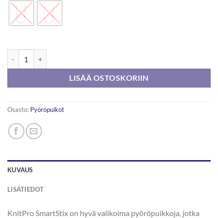
KnitPro SmartStix Pyöröpuikko 80cm määrä
LISÄÄ OSTOSKORIIN
Osasto:
Pyöröpuikot
KUVAUS
LISÄTIEDOT
KnitPro SmartStix on hyvä valikoima pyöröpuikkoja, jotka