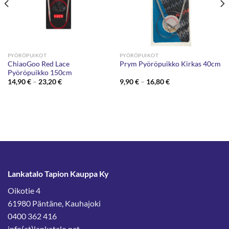
PYÖRÖPUIKOT
PYÖRÖPUIKOT
ChiaoGoo Red Lace
Prym Pyöröpuikko Kirkas 40cm
Pyöröpuikko 150cm
Hintaluokka:
Hintaluokka:
14,90
€
–
23,20
€
9,90
€
–
16,80
€
14,90 €
9,90 €
-
-
23,20 €
16,80 €
Lankatalo Tapion Kauppa Ky
Oikotie 4
61980 Päntäne, Kauhajoki
0400 362 416
info(at)lankatalo.net