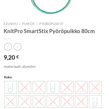
ETUSIVU
/
PUIKOT
/
PYÖRÖPUIKOT
KnitPro SmartStix Pyöröpuikko 80cm
9,20
€
materiaali: alumiini
Koko: