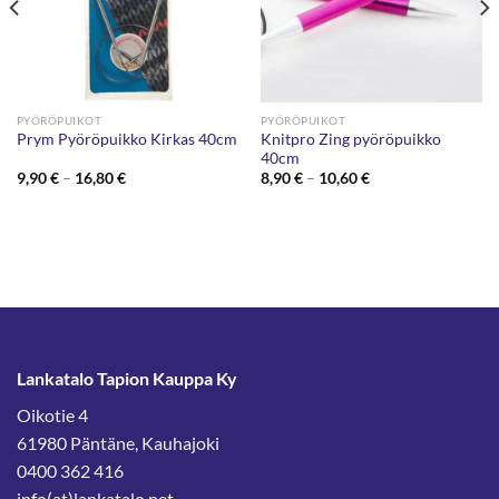
PYÖRÖPUIKOT
PYÖRÖPUIKOT
Knitpro Zing pyöröpuikko
Prym Pyöröpuikko Kirkas 40cm
40cm
Hintaluokka:
Hintaluokka:
9,90
€
–
16,80
€
8,90
€
–
10,60
€
9,90 €
8,90 €
-
-
16,80 €
10,60 €
Lankatalo Tapion Kauppa Ky
Oikotie 4
61980 Päntäne, Kauhajoki
0400 362 416
info(at)lankatalo.net