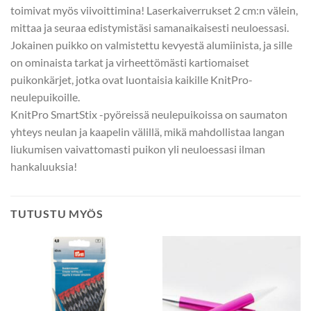
toimivat myös viivoittimina! Laserkaiverrukset 2 cm:n välein,
mittaa ja seuraa edistymistäsi samanaikaisesti neuloessasi.
Jokainen puikko on valmistettu kevyestä alumiinista, ja sille
on ominaista tarkat ja virheettömästi kartiomaiset
puikonkärjet, jotka ovat luontaisia kaikille KnitPro-
neulepuikoille.
KnitPro SmartStix -pyöreissä neulepuikoissa on saumaton
yhteys neulan ja kaapelin välillä, mikä mahdollistaa langan
liukumisen vaivattomasti puikon yli neuloessasi ilman
hankaluuksia!
TUTUSTU MYÖS