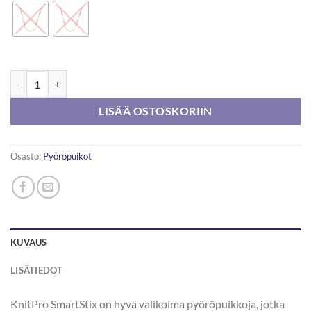
KnitPro SmartStix Pyöröpuikko 40cm määrä
LISÄÄ OSTOSKORIIN
Osasto:
Pyöröpuikot
KUVAUS
LISÄTIEDOT
KnitPro SmartStix on hyvä valikoima pyöröpuikkoja, jotka