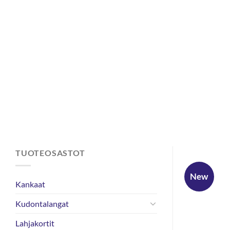
Skip
to
content
TUOTEOSASTOT
New
Kankaat
Kudontalangat
Lahjakortit