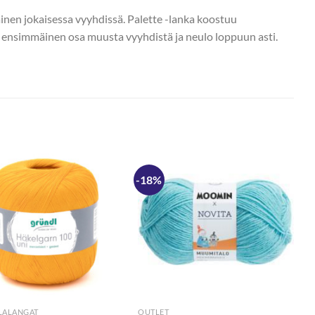
ainen jokaisessa vyyhdissä. Palette -lanka koostuu
ta ensimmäinen osa muusta vyyhdistä ja neulo loppuun asti.
-18%
LALANGAT
OUTLET