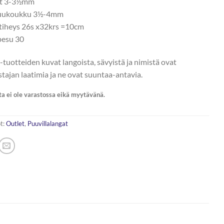
ot 3-3½mm
kuukoukku 3½-4mm
tiheys 26s x32krs =10cm
esu 30
-tuotteiden kuvat langoista, sävyistä ja nimistä ovat
stajan laatimia ja ne ovat suuntaa-antavia.
ta ei ole varastossa eikä myytävänä.
t:
Outlet
,
Puuvillalangat