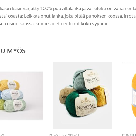
nka on käsinvärjätty 100% puuvillalanka ja väriefekti on vähän eril
sta” osasta: Leikkaa ohut lanka, joka pitää punoksen koossa, irro
isen osion kanssa, kunnes olet neulonut koko vyyhdin.
TU MYÖS
GAT
PUUVILLALANGAT
PUUVIL