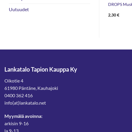
ummy Color
Gründl Florida 50g
DROPS Musk
Uutuudet
Alkuperäinen
Nykyinen
2,90
€
1,70
€
2,30
€
hinta
hinta
oli:
on:
2,90 €.
1,70 €.
Lankatalo Tapion Kauppa Ky
Oikotie 4
61980 Päntäne, Kauhajoki
0400 362 416
info(at)lankatalo.net
Myymälä avoinna:
arkisin 9-16
la 9-13