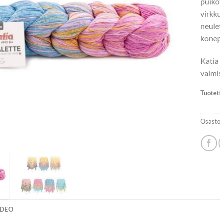
puik
virk
neule
konep
Katia 
valmi
Tuotet
Osasto
IDEO