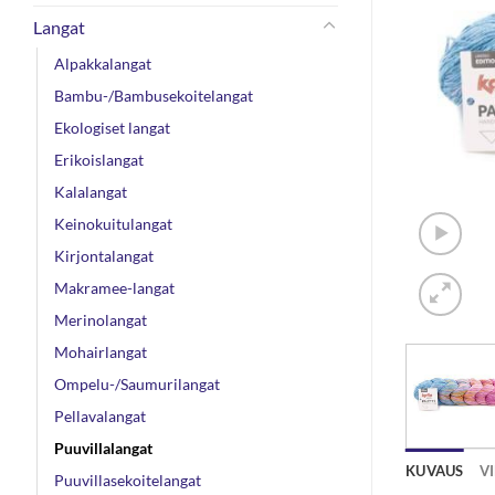
Langat
Alpakkalangat
Bambu-/Bambusekoitelangat
Ekologiset langat
Erikoislangat
Kalalangat
Keinokuitulangat
Kirjontalangat
Makramee-langat
Merinolangat
Mohairlangat
Ompelu-/Saumurilangat
Pellavalangat
Puuvillalangat
KUVAUS
V
Puuvillasekoitelangat