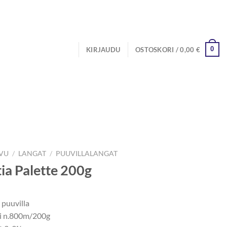
0
KIRJAUDU
OSTOSKORI /
0,00
€
IVU
/
LANGAT
/
PUUVILLALANGAT
ia Palette 200g
puuvilla
i n.800m/200g