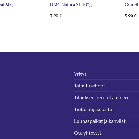
at 50g
DMC Natura XL 100g
Gründl
7,90
€
5,90
€
Yritys
Toimitusehdot
Tilauksen peruuttaminen
Tietosuojaseloste
Lounaspaikat ja kahvilat
Ota yhteyttä