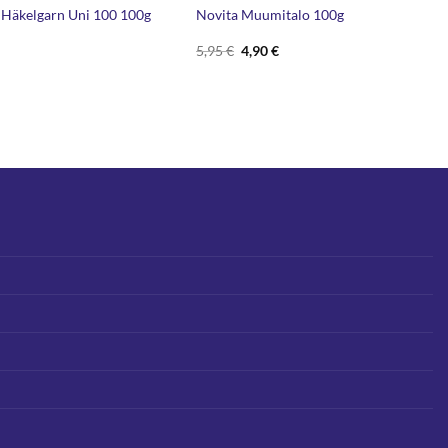
 Häkelgarn Uni 100 100g
Novita Muumitalo 100g
Alkuperäinen
Nykyinen
5,95
€
4,90
€
hinta
hinta
oli:
on:
5,95 €.
4,90 €.