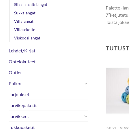
Silkkisekoitelangat
Palette -la
Sukkalangat
7″ketjutetu
Villalangat
Toista joka
Villasekoite
Viskoosilangat
TUTUS
Lehdet/Kirjat
Ontelokuteet
Outlet
-41%
Puikot
Tarjoukset
Tarvikepaketit
Tarvikkeet
Tukkupaketit
OUTLET
PUUVILLALAN