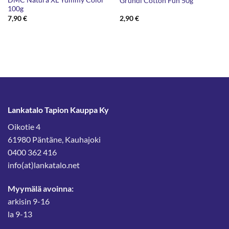
DMC Natura XL Yummy Color
Gründl Cotton Fun 50g
100g
7,90
€
2,90
€
Lankatalo Tapion Kauppa Ky
Oikotie 4
61980 Päntäne, Kauhajoki
0400 362 416
info(at)lankatalo.net
Myymälä avoinna:
arkisin 9-16
la 9-13