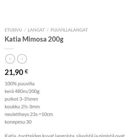
ETUSIVU
/
LANGAT
/
PUUVILLALANGAT
Katia Mimosa 200g
21,90
€
100% puuvilla
kerä 480m/200g
puikot 3-3½mm
koukku 2½-3mm
neuletiheys 23s =10cm
konepesu 30
Katia -tuotteiden kuvat langoista, sävyistä ja nimistä ovat