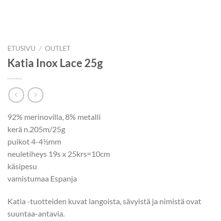
ETUSIVU
/
OUTLET
Katia Inox Lace 25g
92% merinovilla, 8% metalli
kerä n.205m/25g
puikot 4-4½mm
neuletiheys 19s x 25krs=10cm
käsipesu
vamistumaa Espanja
Katia -tuotteiden kuvat langoista, sävyistä ja nimistä ovat
suuntaa-antavia.