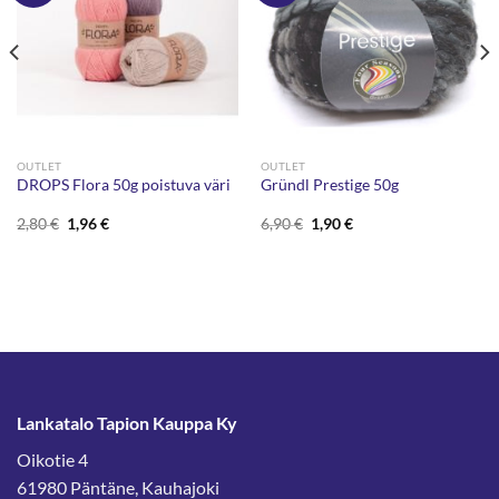
OUTLET
OUTLET
DROPS Flora 50g poistuva väri
Gründl Prestige 50g
Alkuperäinen
Nykyinen
Alkuperäinen
Nykyinen
2,80
€
1,96
€
6,90
€
1,90
€
hinta
hinta
hinta
hinta
oli:
on:
oli:
on:
2,80 €.
1,96 €.
6,90 €.
1,90 €.
Lankatalo Tapion Kauppa Ky
Oikotie 4
61980 Päntäne, Kauhajoki