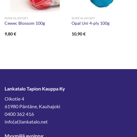
SUKKALANGAT
SUKKALANGAT
Cewec Blossom 100g
Opal Uni 4-ply 100g
9,80
€
10,90
€
Lankatalo Tapion Kauppa Ky
Oikotie 4
61980 Päntäne, Kauhajoki
0400 362 416
info(at)lankatalo.net
Myymälä avoinna: