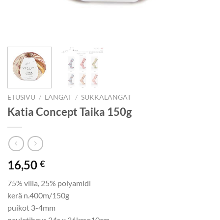
ETUSIVU
/
LANGAT
/
SUKKALANGAT
Katia Concept Taika 150g
16,50
€
75% villa, 25% polyamidi
kerä n.400m/150g
puikot 3-4mm
neuletiheys 24s x 36krs=10cm