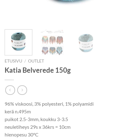
ETUSIVU
/
OUTLET
Katia Belverede 150g
96% viskoosi, 3% polyesteri, 1% polyamidi
kerä n.495m
puikot 2.5-3mm, koukku 3-3.5
neuletiheys 29s x 36krs = 10cm
hienopesu 30°C