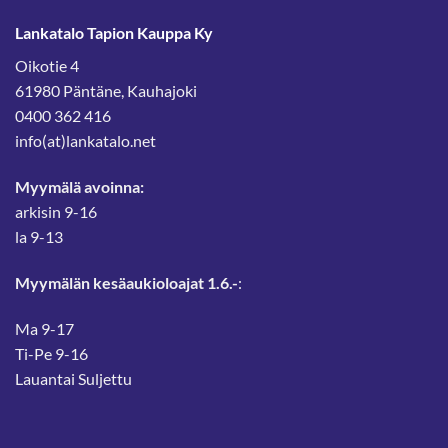
Lankatalo Tapion Kauppa Ky
Oikotie 4
61980 Päntäne, Kauhajoki
0400 362 416
info(at)lankatalo.net
Myymälä avoinna:
arkisin 9-16
la 9-13
Myymälän kesäaukioloajat 1.6.-
:
Ma 9-17
Ti-Pe 9-16
Lauantai Suljettu