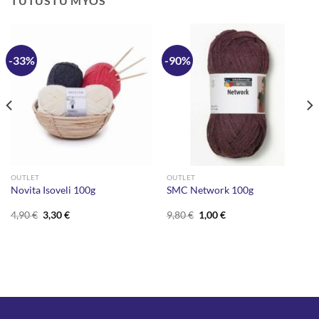
TUTUSTU MYÖS
-33%
-90%
OUTLET
OUTLET
Novita Isoveli 100g
SMC Network 100g
Alkuperäinen
Nykyinen
Alkuperäinen
Nykyinen
4,90
€
3,30
€
9,80
€
1,00
€
hinta
hinta
hinta
hinta
oli:
on:
oli:
on:
4,90 €.
3,30 €.
9,80 €.
1,00 €.