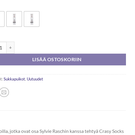
 Addi Crazy Snake Sukkapuikko 15cm määrä
LISÄÄ OSTOSKORIIN
t:
Sukkapuikot
,
Uutuudet
lla, jotka ovat osa Sylvie Raschin kanssa tehtyä Crasy Socks