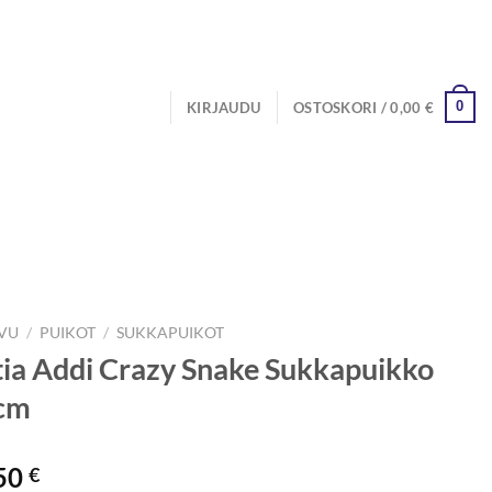
0
KIRJAUDU
OSTOSKORI /
0,00
€
IVU
/
PUIKOT
/
SUKKAPUIKOT
ia Addi Crazy Snake Sukkapuikko
cm
50
€