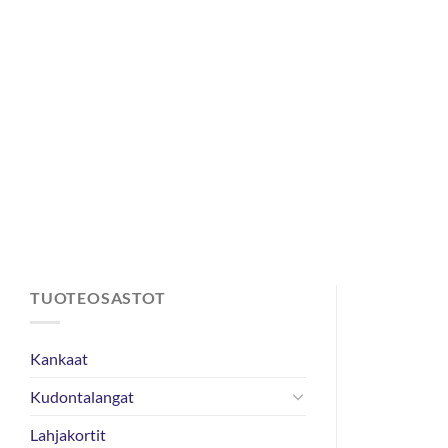
Skip
to
content
TUOTEOSASTOT
Kankaat
Kudontalangat
Lahjakortit