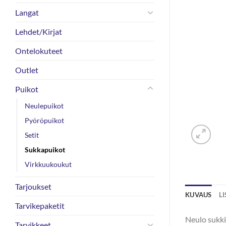
Langat
Lehdet/Kirjat
Ontelokuteet
Outlet
Puikot
Neulepuikot
Pyöröpuikot
Setit
Sukkapuikot
Virkkuukoukut
Tarjoukset
KUVAUS
L
Tarvikepaketit
Neulo sukki
Tarvikkeet