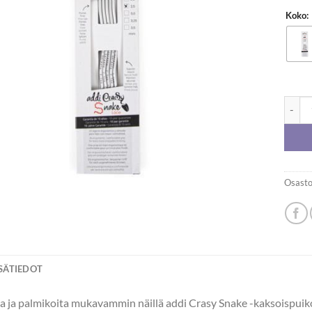
Koko:
Katia
Osasto
ISÄTIEDOT
a ja palmikoita mukavammin näillä addi Crasy Snake -kaksoispuikoi