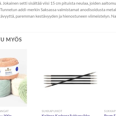
. Jokainen setti sisältää viisi 15 cm pituista neulaa, joiden aalt
 Tunnetun addi-merkin Saksassa valmistamat anodisoidusta metalli
tävyyttä, paremman kestävyyden ja hienostuneen viimeistelyn. 
TU MYÖS
ANGAT
SUKKAPUIKOT
SUKKAP
Knitpro Karbonz Sukkapuikko
Prym E
u 300g