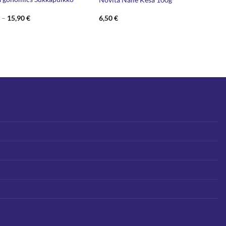
Hintaluokka:
€
–
15,90
€
6,50
€
11,50 €
-
15,90 €