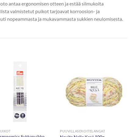
omuoto antaa ergonomisen otteen ja estää silmukoita
sta valmistetut puikot tarjoavat korroosion- ja
Nauti nopeammasta ja mukavammasta sukkien neulomisesta.
UIKOT
PUUVILLASEKOITELANGAT
rgonomics Sukkapuikko
Novita Nalle Kesä 100g