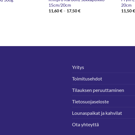
15cm/20cm
20cm
Hintaluokka:
11,60
€
–
17,50
€
11,50
11,60 €
-
17,50 €
Yritys
Toimitusehdot
Tilauksen peruuttaminen
Tietosuojaseloste
Lounaspaikat ja kahvilat
Ota yhteyttä