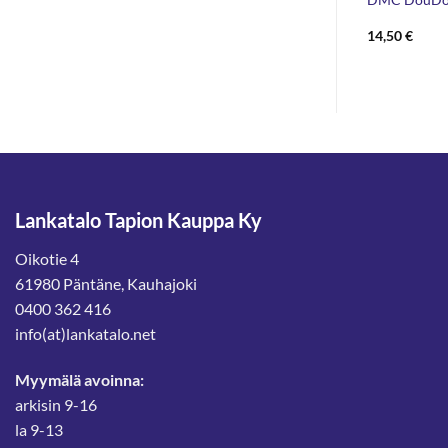
ntaluokka:
3,40
€
14,50
€
0 €
,90 €
Lankatalo Tapion Kauppa Ky
Oikotie 4
61980 Päntäne, Kauhajoki
0400 362 416
info(at)lankatalo.net
Myymälä avoinna:
arkisin 9-16
la 9-13