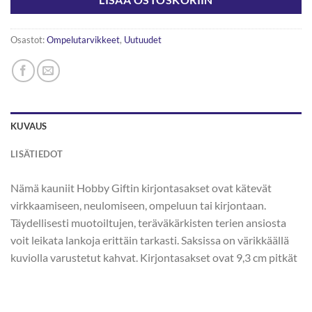
LISÄÄ OSTOSKORIIN
Osastot:
Ompelutarvikkeet
,
Uutuudet
KUVAUS
LISÄTIEDOT
Nämä kauniit Hobby Giftin kirjontasakset ovat kätevät
virkkaamiseen, neulomiseen, ompeluun tai kirjontaan.
Täydellisesti muotoiltujen, teräväkärkisten terien ansiosta
voit leikata lankoja erittäin tarkasti. Saksissa on värikkäällä
kuviolla varustetut kahvat. Kirjontasakset ovat 9,3 cm pitkät