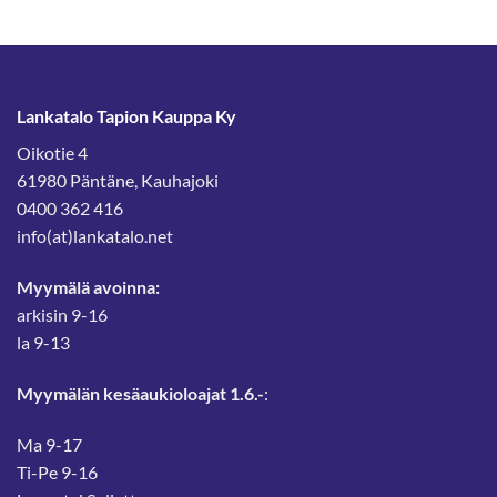
Lankatalo Tapion Kauppa Ky
Oikotie 4
61980 Päntäne, Kauhajoki
0400 362 416
info(at)lankatalo.net
Myymälä avoinna:
arkisin 9-16
la 9-13
Myymälän kesäaukioloajat 1.6.-
:
Ma 9-17
Ti-Pe 9-16