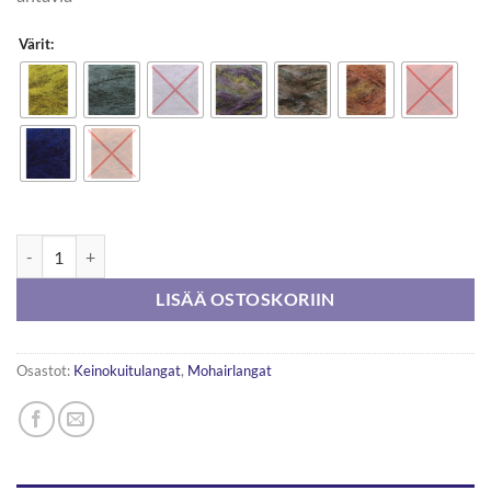
Värit:
HjerteGarn Play It 50g määrä
LISÄÄ OSTOSKORIIN
Osastot:
Keinokuitulangat
,
Mohairlangat