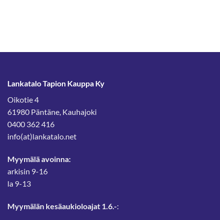
Lankatalo Tapion Kauppa Ky
Oikotie 4
61980 Päntäne, Kauhajoki
0400 362 416
info(at)lankatalo.net
Myymälä avoinna:
arkisin 9-16
la 9-13
Myymälän kesäaukioloajat 1.6.-
: