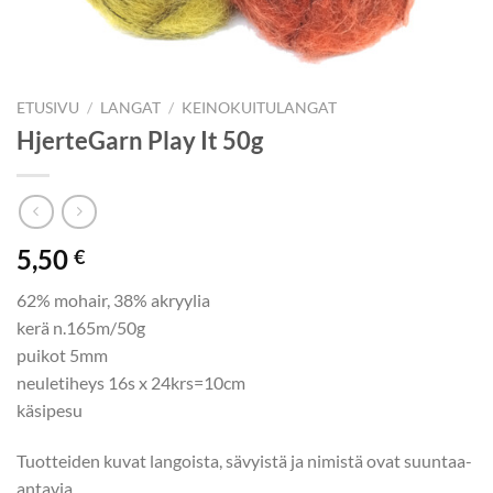
ETUSIVU
/
LANGAT
/
KEINOKUITULANGAT
HjerteGarn Play It 50g
5,50
€
62% mohair, 38% akryylia
kerä n.165m/50g
puikot 5mm
neuletiheys 16s x 24krs=10cm
käsipesu
Tuotteiden kuvat langoista, sävyistä ja nimistä ovat suuntaa-
antavia