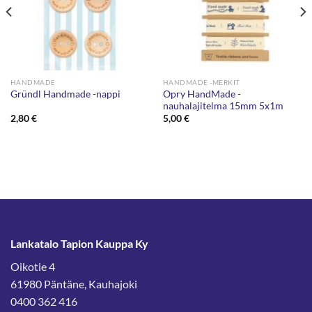
HANDMADE
HANDMADE -MERKIT
Opry HandMade -
Gründl Handmade -nappi
nauhalajitelma 15mm 5x1m
2,80
€
5,00
€
Lankatalo Tapion Kauppa Ky
Oikotie 4
61980 Päntäne, Kauhajoki
0400 362 416