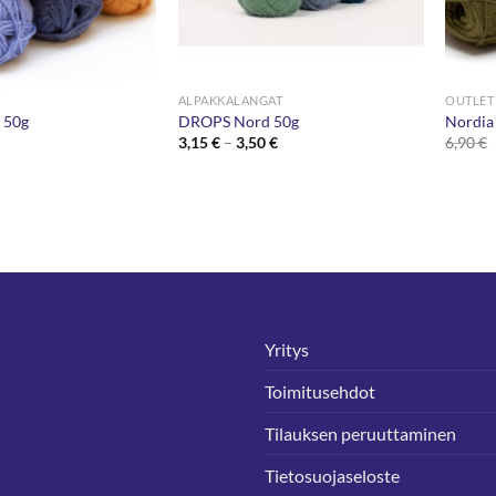
T
ALPAKKALANGAT
OUTLET
a 50g
DROPS Nord 50g
Nordia
Hintaluokka:
3,15
€
–
3,50
€
6,90
€
3,15 €
-
3,50 €
Yritys
Toimitusehdot
Tilauksen peruuttaminen
Tietosuojaseloste