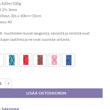
n.420m/100g
ot 2½-3mm
tiheys 30s x 40krs=10cm
esu 40
 -tuotteiden kuvat langoista, sävyistä ja nimistä ovat
stajan laatimia ja ne ovat suuntaa-antavia.
l Walking 100g määrä
LISÄÄ OSTOSKORIIN
:
Sukkalangat