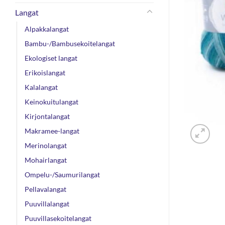
Langat
Alpakkalangat
Bambu-/Bambusekoitelangat
Ekologiset langat
Erikoislangat
Kalalangat
Keinokuitulangat
Kirjontalangat
Makramee-langat
Merinolangat
Mohairlangat
Ompelu-/Saumurilangat
Pellavalangat
Puuvillalangat
Puuvillasekoitelangat