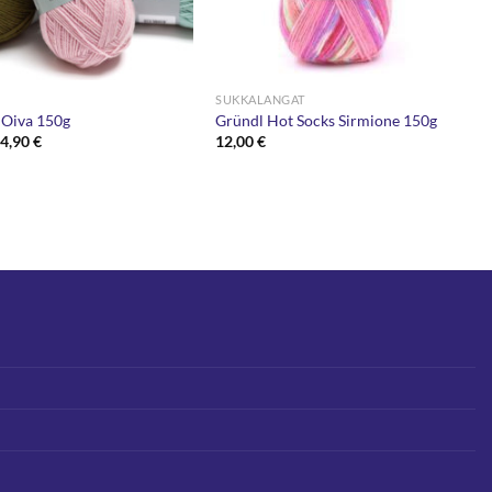
SUKKALANGAT
 Oiva 150g
Gründl Hot Socks Sirmione 150g
Alkuperäinen
Nykyinen
4,90
€
12,00
€
hinta
hinta
oli:
on:
6,90 €.
4,90 €.