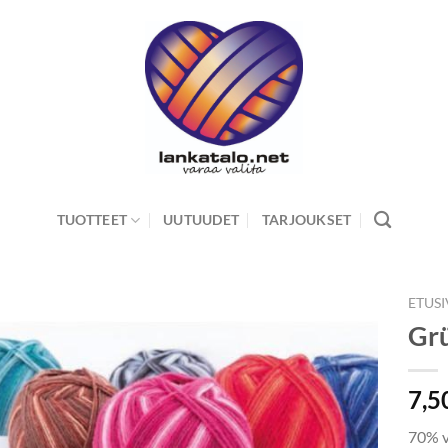
TUOTTEET
UUTUUDET
TARJOUKSET
ETUS
Grü
7,5
70% v