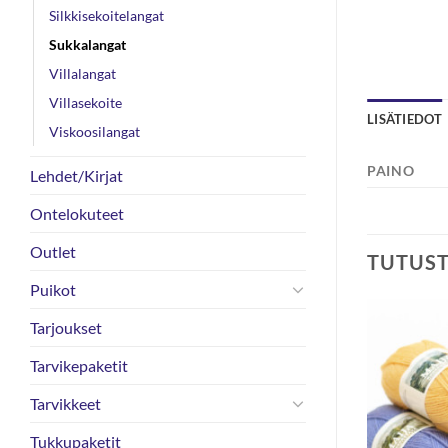
Silkkisekoitelangat
Sukkalangat
Villalangat
Villasekoite
LISÄTIEDOT
Viskoosilangat
PAINO
Lehdet/Kirjat
Ontelokuteet
Outlet
TUTUS
Puikot
Tarjoukset
-38%
Tarvikepaketit
Tarvikkeet
Tukkupaketit