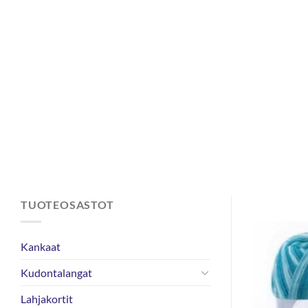
Skip
to
content
TUOTEOSASTOT
Kankaat
Kudontalangat
Lahjakortit