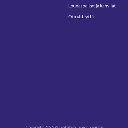
Lounaspaikat ja kahvilat
Ota yhteyttä
Copyright 2026 ©
Lankatalo Tapion kauppa