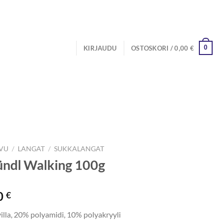
0
KIRJAUDU
OSTOSKORI /
0,00
€
IVU
/
LANGAT
/
SUKKALANGAT
ndl Walking 100g
0
€
illa, 20% polyamidi, 10% polyakryyli