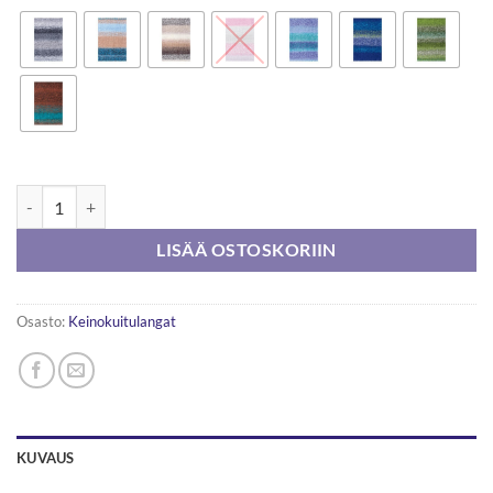
Gründl Rocky 200g määrä
LISÄÄ OSTOSKORIIN
Osasto:
Keinokuitulangat
KUVAUS