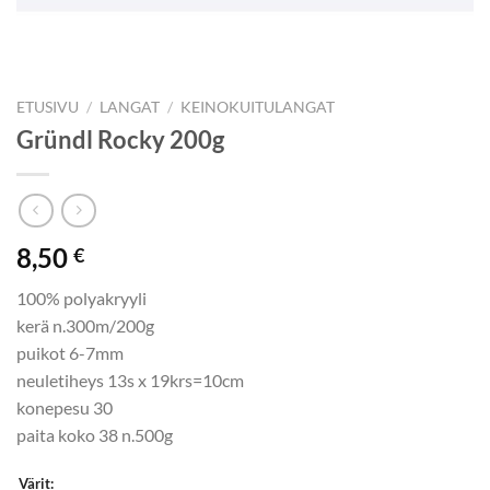
ETUSIVU
/
LANGAT
/
KEINOKUITULANGAT
Gründl Rocky 200g
8,50
€
100% polyakryyli
kerä n.300m/200g
puikot 6-7mm
neuletiheys 13s x 19krs=10cm
konepesu 30
paita koko 38 n.500g
Värit: