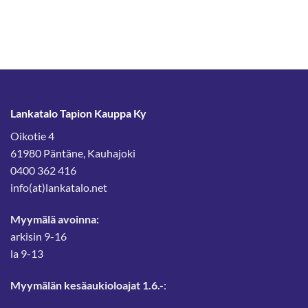
Lankatalo Tapion Kauppa Ky
Oikotie 4
61980 Päntäne, Kauhajoki
0400 362 416
info(at)lankatalo.net
Myymälä avoinna:
arkisin 9-16
la 9-13
Myymälän kesäaukioloajat 1.6.-
: