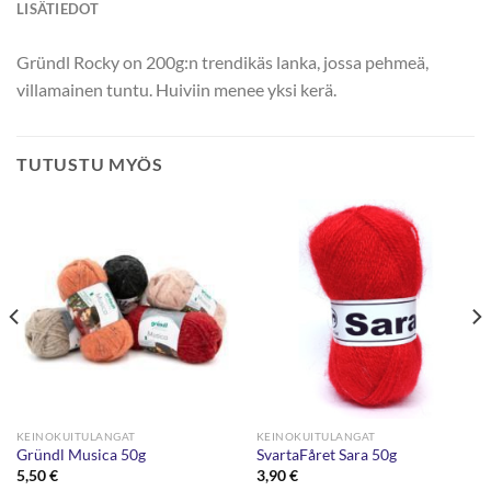
LISÄTIEDOT
Gründl Rocky on 200g:n trendikäs lanka, jossa pehmeä,
villamainen tuntu. Huiviin menee yksi kerä.
TUTUSTU MYÖS
KEINOKUITULANGAT
KEINOKUITULANGAT
Gründl Musica 50g
SvartaFåret Sara 50g
5,50
€
3,90
€