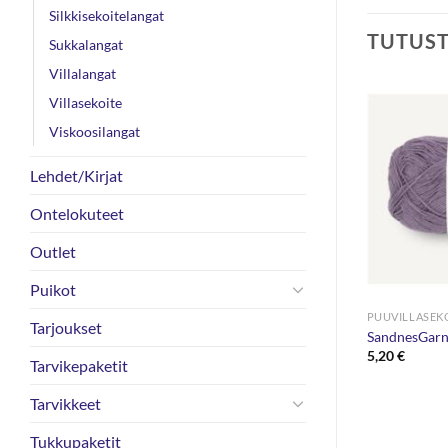
Silkkisekoitelangat
TUTUS
Sukkalangat
Villalangat
Villasekoite
Viskoosilangat
Lehdet/Kirjat
Ontelokuteet
Outlet
Puikot
ANGAT
PUUVILLASEKOITELANGAT
PUUVILLASEK
Tarjoukset
rino 50g
Rowan All Seasons Chunky 100g
SandnesGarn
8,90
€
5,20
€
Tarvikepaketit
Tarvikkeet
Tukkupaketit