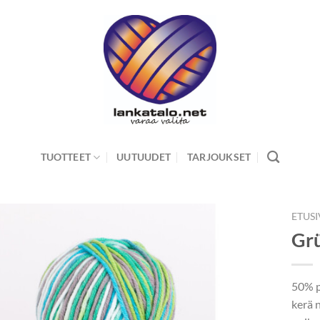
TUOTTEET
UUTUUDET
TARJOUKSET
ETUS
Grü
50% p
kerä 