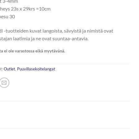
ot 3-4mm
iheys 23s x 29krs =10cm
esu 30
 -tuotteiden kuvat langoista, sävyistä ja nimistä ovat
stajan laatimia ja ne ovat suuntaa-antavia.
ta ei ole varastossa eikä myytävänä.
t:
Outlet
,
Puuvillasekoitelangat