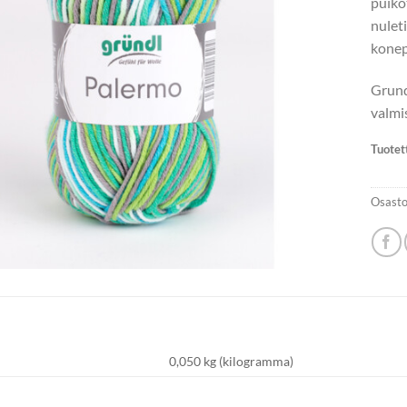
puik
nulet
konep
Grundl
valmi
Tuotet
Osasto
0,050 kg (kilogramma)