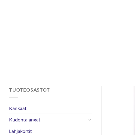
Skip
to
content
TUOTEOSASTOT
Kankaat
Kudontalangat
Lahjakortit