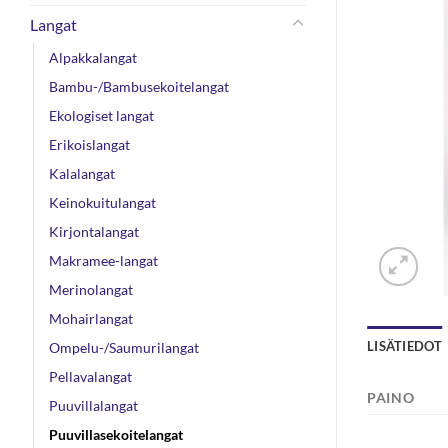
Langat
Alpakkalangat
Bambu-/Bambusekoitelangat
Ekologiset langat
Erikoislangat
Kalalangat
Keinokuitulangat
Kirjontalangat
Makramee-langat
Merinolangat
Mohairlangat
LISÄTIEDOT
Ompelu-/Saumurilangat
Pellavalangat
PAINO
Puuvillalangat
Puuvillasekoitelangat