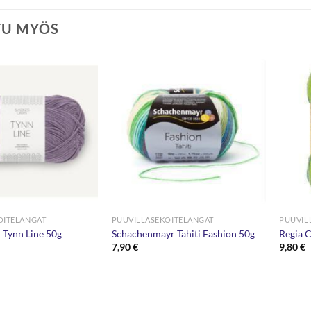
TU MYÖS
OITELANGAT
PUUVILLASEKOITELANGAT
PUUVIL
 Tynn Line 50g
Schachenmayr Tahiti Fashion 50g
Regia C
7,90
€
9,80
€