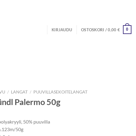
0
KIRJAUDU
OSTOSKORI /
0,00
€
IVU
/
LANGAT
/
PUUVILLASEKOITELANGAT
ndl Palermo 50g
olyakryyli, 50% puuvilla
n.123m/50g