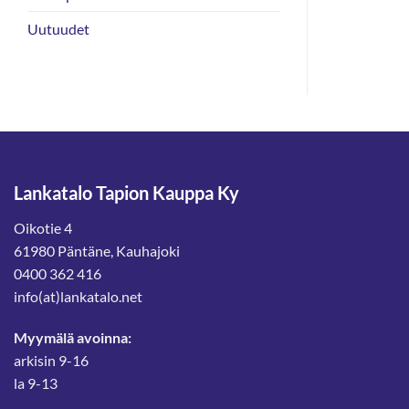
Uutuudet
Lankatalo Tapion Kauppa Ky
Oikotie 4
61980 Päntäne, Kauhajoki
0400 362 416
info(at)lankatalo.net
Myymälä avoinna:
arkisin 9-16
la 9-13