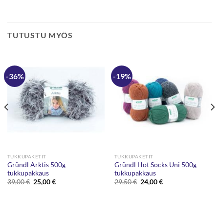
TUTUSTU MYÖS
-36%
-19%
TUKKUPAKETIT
TUKKUPAKETIT
Gründl Arktis 500g
Gründl Hot Socks Uni 500g
tukkupakkaus
tukkupakkaus
Alkuperäinen
Nykyinen
Alkuperäinen
Nykyinen
39,00
€
25,00
€
29,50
€
24,00
€
hinta
hinta
hinta
hinta
oli:
on:
oli:
on:
39,00 €.
25,00 €.
29,50 €.
24,00 €.