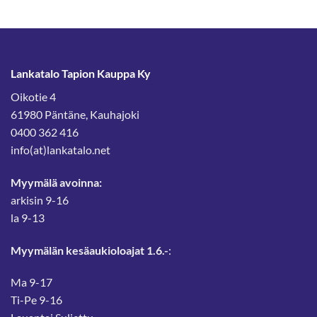
Lankatalo Tapion Kauppa Ky
Oikotie 4
61980 Päntäne, Kauhajoki
0400 362 416
info(at)lankatalo.net
Myymälä avoinna:
arkisin 9-16
la 9-13
Myymälän kesäaukioloajat 1.6.-
:
Ma 9-17
Ti-Pe 9-16