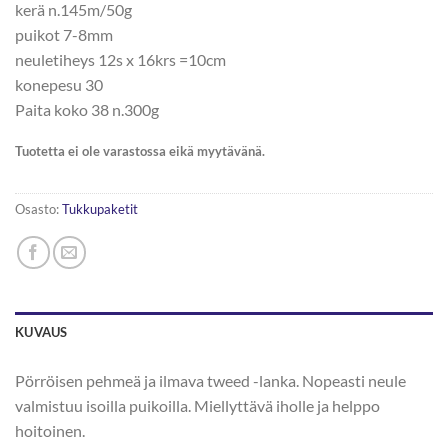
kerä n.145m/50g
puikot 7-8mm
neuletiheys 12s x 16krs =10cm
konepesu 30
Paita koko 38 n.300g
Tuotetta ei ole varastossa eikä myytävänä.
Osasto:
Tukkupaketit
KUVAUS
Pörröisen pehmeä ja ilmava tweed -lanka. Nopeasti neule
valmistuu isoilla puikoilla. Miellyttävä iholle ja helppo
hoitoinen.