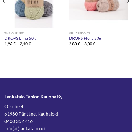
TARJOUKSET
VILLASEKOITE
DROPS Lima 50g
DROPS Flora 50g
Hintaluokka:
Hintaluokka:
1,96
€
–
2,10
€
2,80
€
–
3,00
€
1,96 €
2,80 €
-
-
2,10 €
3,00 €
Lankatalo Tapion Kauppa Ky
Oikotie 4
61980 Päntäne, Kauhajoki
0400 362 416
info(at)lankatalo.net