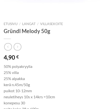
ETUSIVU
/
LANGAT
/
VILLASEKOITE
Gründl Melody 50g
4,90
€
50% polyakryylia
25% villa
25% alpakka
kerä n.45m/50g
puikot 10-12mm
neuletiheys 10s x 14krs =10cm
konepesu 30
paita koko 38 n.600g