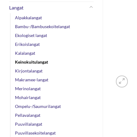
Langat
Alpakkalangat
Bambu-/Bambusekoitelangat
Ekologiset langat
Erikoislangat
Kalalangat
Keinokuitulangat
Kirjontalangat
Makramee-langat
Merinolangat
Mohairlangat
Ompelu-/Saumurilangat
Pellavalangat
Puuvillalangat
Puuvillasekoitelangat