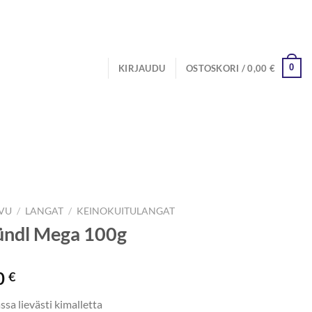
0
KIRJAUDU
OSTOSKORI /
0,00
€
IVU
/
LANGAT
/
KEINOKUITULANGAT
ündl Mega 100g
0
€
sa lievästi kimalletta