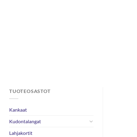
Skip
to
content
TUOTEOSASTOT
Kankaat
Kudontalangat
Lahjakortit