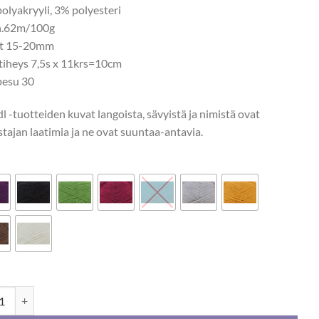
olyakryyli, 3% polyesteri
n.62m/100g
ot 15-20mm
tiheys 7,5s x 11krs=10cm
esu 30
 -tuotteiden kuvat langoista, sävyistä ja nimistä ovat
stajan laatimia ja ne ovat suuntaa-antavia.
l Mega 100g määrä