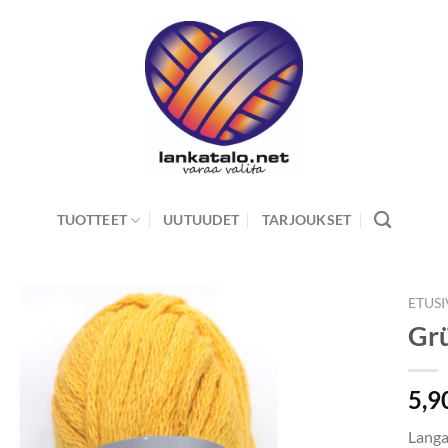
TUOTTEET
UUTUUDET
TARJOUKSET
ETUS
Gr
5,9
Langas