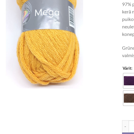
97% p
kerä 
puik
neule
konep
Gründl
valmi
Värit:
Gründ