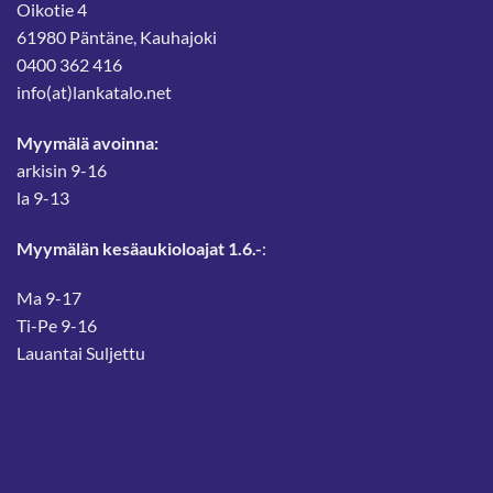
Oikotie 4
61980 Päntäne, Kauhajoki
0400 362 416
info(at)lankatalo.net
Myymälä avoinna:
arkisin 9-16
la 9-13
Myymälän kesäaukioloajat 1.6.-
:
Ma 9-17
Ti-Pe 9-16
Lauantai Suljettu