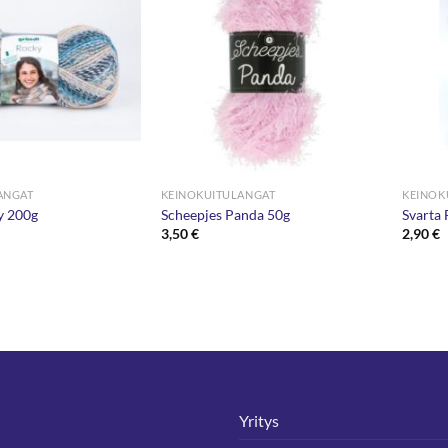
ANGAT
KEINOKUITULANGAT
KEINOK
y 200g
Scheepjes Panda 50g
Svarta
3,50
€
2,90
€
Yritys