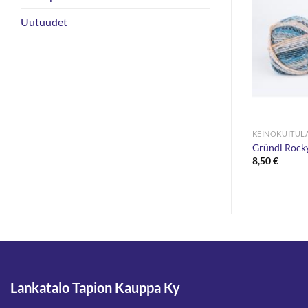
Uutuudet
KEINOKUITULANGAT
KEINOKUITUL
um Uni 50g
Gründl Riverside 100g
Gründl Rock
4,90
€
8,50
€
Lankatalo Tapion Kauppa Ky