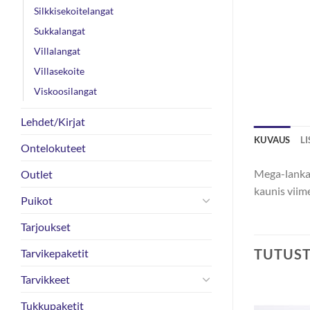
Silkkisekoitelangat
Sukkalangat
Villalangat
Villasekoite
Viskoosilangat
Lehdet/Kirjat
KUVAUS
L
Ontelokuteet
Mega-lanka 
Outlet
kaunis viim
Puikot
Tarjoukset
TUTUS
Tarvikepaketit
Tarvikkeet
Tukkupaketit