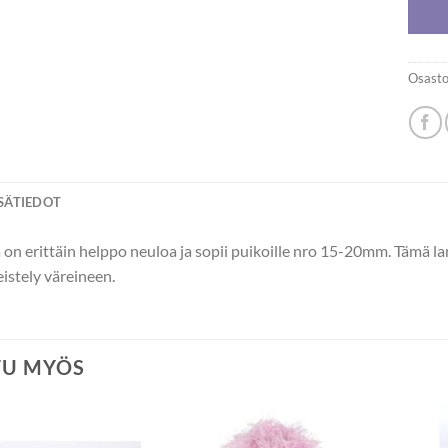
Osasto
ISÄTIEDOT
on erittäin helppo neuloa ja sopii puikoille nro 15-20mm. Tämä lan
eistely väreineen.
TU MYÖS