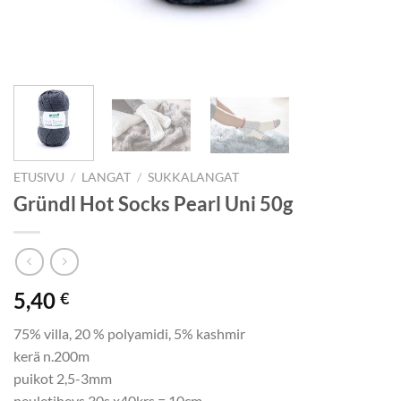
ETUSIVU
/
LANGAT
/
SUKKALANGAT
Gründl Hot Socks Pearl Uni 50g
5,40
€
75% villa, 20 % polyamidi, 5% kashmir
kerä n.200m
puikot 2,5-3mm
neuletiheys 30s x40krs = 10cm