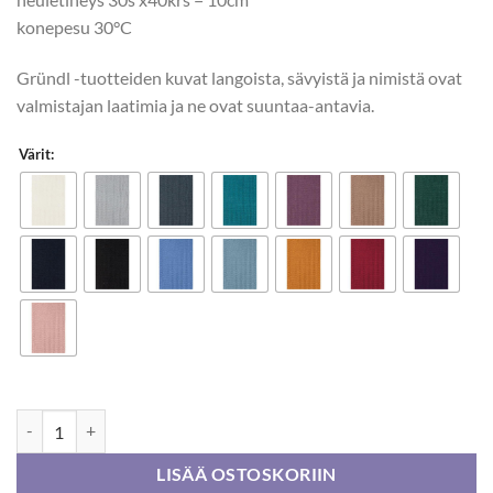
konepesu 30°C
Gründl -tuotteiden kuvat langoista, sävyistä ja nimistä ovat
valmistajan laatimia ja ne ovat suuntaa-antavia.
Värit:
Gründl Hot Socks Pearl Uni 50g määrä
LISÄÄ OSTOSKORIIN