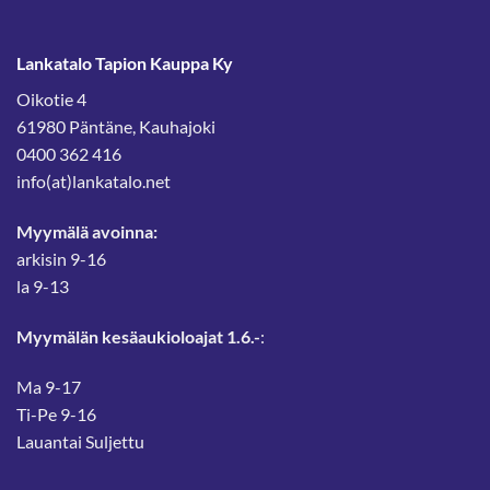
Lankatalo Tapion Kauppa Ky
Oikotie 4
61980 Päntäne, Kauhajoki
0400 362 416
info(at)lankatalo.net
Myymälä avoinna:
arkisin 9-16
la 9-13
Myymälän kesäaukioloajat 1.6.-
:
Ma 9-17
Ti-Pe 9-16
Lauantai Suljettu