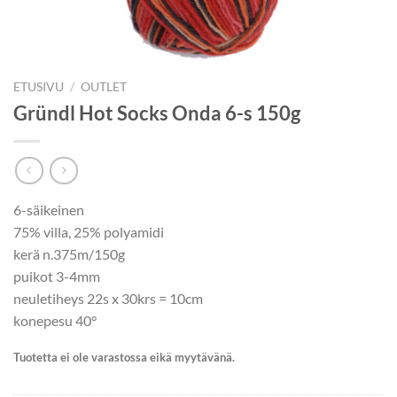
ETUSIVU
/
OUTLET
Gründl Hot Socks Onda 6-s 150g
6-säikeinen
75% villa, 25% polyamidi
kerä n.375m/150g
puikot 3-4mm
neuletiheys 22s x 30krs = 10cm
konepesu 40°
Tuotetta ei ole varastossa eikä myytävänä.