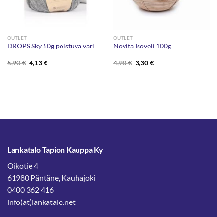
OUTLET
OUTLET
DROPS Sky 50g poistuva väri
Novita Isoveli 100g
Alkuperäinen
Nykyinen
Alkuperäinen
Nykyinen
5,90
€
4,13
€
4,90
€
3,30
€
hinta
hinta
hinta
hinta
oli:
on:
oli:
on:
5,90 €.
4,13 €.
4,90 €.
3,30 €.
Lankatalo Tapion Kauppa Ky
Oikotie 4
61980 Päntäne, Kauhajoki
0400 362 416
info(at)lankatalo.net