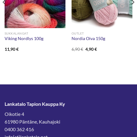
SUKKALANGAT
OUTLET
Viking Nordlys 100g
Nordia Oiva 150g
Alkuperäinen
Nykyinen
11,90
€
6,90
€
4,90
€
hinta
hinta
oli:
on:
6,90 €.
4,90 €.
Lankatalo Tapion Kauppa Ky
Oikotie 4
61980 Päntäne, Kauhajoki
0400 362 416
info(at)lankatalo.net