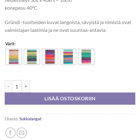
konepesu 40°C
Gründl -tuotteiden kuvat langoista, sävyistä ja nimistä ovat
valmistajan laatimia ja ne ovat suuntaa-antavia.
Värit:
Gründl Hot Socks Madena 4-s 100g määrä
LISÄÄ OSTOSKORIIN
Osasto:
Sukkalangat