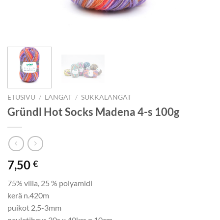
ETUSIVU
/
LANGAT
/
SUKKALANGAT
Gründl Hot Socks Madena 4-s 100g
7,50
€
75% villa, 25 % polyamidi
kerä n.420m
puikot 2,5-3mm
neuletiheys 30s x 40krs = 10cm