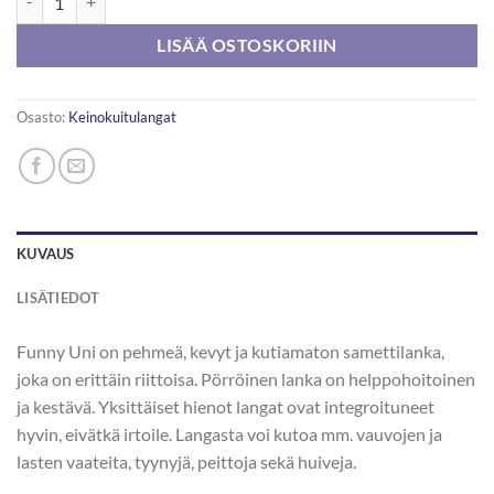
LISÄÄ OSTOSKORIIN
Osasto:
Keinokuitulangat
KUVAUS
LISÄTIEDOT
Funny Uni on pehmeä, kevyt ja kutiamaton samettilanka,
joka on erittäin riittoisa. Pörröinen lanka on helppohoitoinen
ja kestävä. Yksittäiset hienot langat ovat integroituneet
hyvin, eivätkä irtoile. Langasta voi kutoa mm. vauvojen ja
lasten vaateita, tyynyjä, peittoja sekä huiveja.