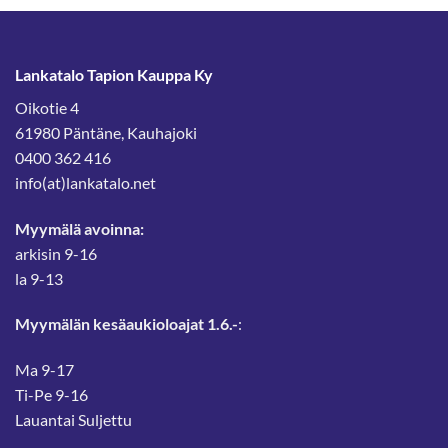
Lankatalo Tapion Kauppa Ky
Oikotie 4
61980 Päntäne, Kauhajoki
0400 362 416
info(at)lankatalo.net
Myymälä avoinna:
arkisin 9-16
la 9-13
Myymälän kesäaukioloajat 1.6.-
:
Ma 9-17
Ti-Pe 9-16
Lauantai Suljettu