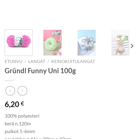
ETUSIVU
/
LANGAT
/
KEINOKUITULANGAT
Gründl Funny Uni 100g
6,20
€
100% polyesteri
kerä n.120m
puikot 5-6mm
neuletiheys 11s x 20krs = 10cm