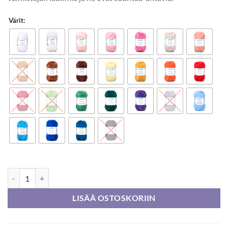
Värit:
Gründl Funny Mini 15g määrä
LISÄÄ OSTOSKORIIN