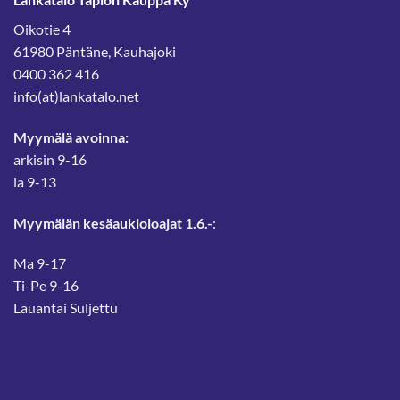
Oikotie 4
61980 Päntäne, Kauhajoki
0400 362 416
info(at)lankatalo.net
Myymälä avoinna:
arkisin 9-16
la 9-13
Myymälän kesäaukioloajat 1.6.-
:
Ma 9-17
Ti-Pe 9-16
Lauantai Suljettu