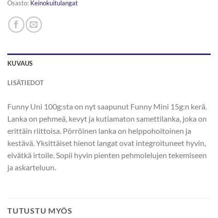
Osasto:
Keinokuitulangat
KUVAUS
LISÄTIEDOT
Funny Uni 100g:sta on nyt saapunut Funny Mini 15g:n kerä.
Lanka on pehmeä, kevyt ja kutiamaton samettilanka, joka on
erittäin riittoisa. Pörröinen lanka on helppohoitoinen ja
kestävä. Yksittäiset hienot langat ovat integroituneet hyvin,
eivätkä irtoile. Sopii hyvin pienten pehmolelujen tekemiseen
ja askarteluun.
TUTUSTU MYÖS