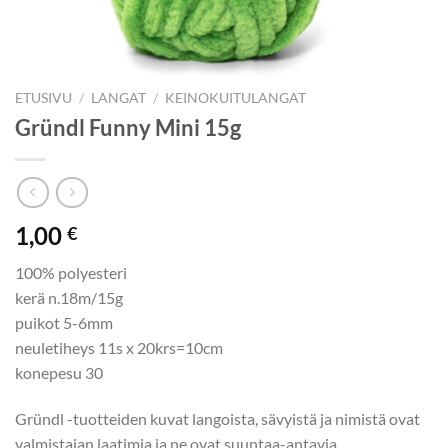
ETUSIVU
/
LANGAT
/
KEINOKUITULANGAT
Gründl Funny Mini 15g
1,00
€
100% polyesteri
kerä n.18m/15g
puikot 5-6mm
neuletiheys 11s x 20krs=10cm
konepesu 30
Gründl -tuotteiden kuvat langoista, sävyistä ja nimistä ovat
valmistajan laatimia ja ne ovat suuntaa-antavia.