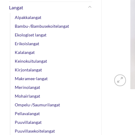
Langat
Alpakkalangat
Bambu-/Bambusekoitelangat
Ekologiset langat
Erikoislangat
Kalalangat
Keinokuitulangat
Kirjontalangat
Makramee-langat
Merinolangat
Mohairlangat
Ompelu-/Saumurilangat
Pellavalangat
Puuvillalangat
Puuvillasekoitelangat