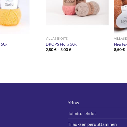
VILLASEKOITE
VILLAS
a 50g
DROPS Flora 50g
Hjerteg
Hintaluokka:
2,80
€
–
3,00
€
8,50
€
2,80 €
-
3,00 €
Yritys
Toimitusehdot
Tilauksen peruuttaminen