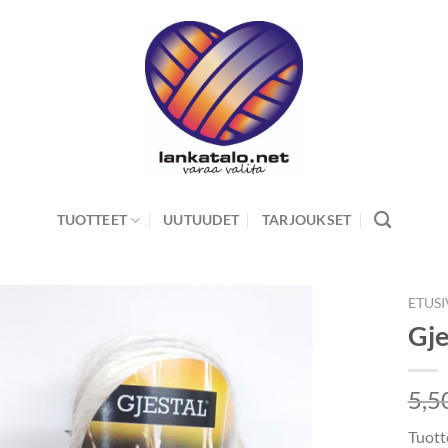
TUOTTEET
UUTUUDET
TARJOUKSET
ETUS
Gje
5,5
Tuott