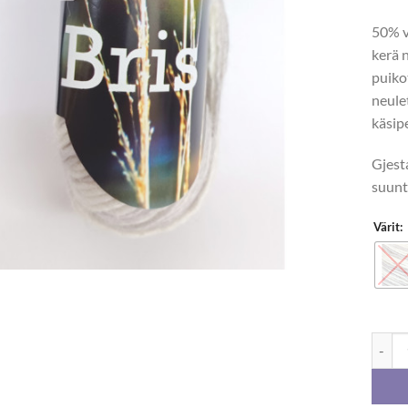
50% v
kerä 
puik
neule
käsip
Gjesta
suunt
Värit:
Gjesta