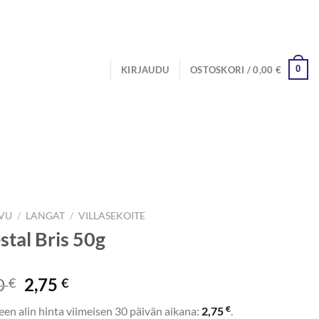
0
KIRJAUDU
OSTOSKORI /
0,00
€
IVU
/
LANGAT
/
VILLASEKOITE
stal Bris 50g
Alkuperäinen
Nykyinen
0
2,75
€
€
hinta
hinta
€
een alin hinta viimeisen 30 päivän aikana:
2,75
.
oli:
on: