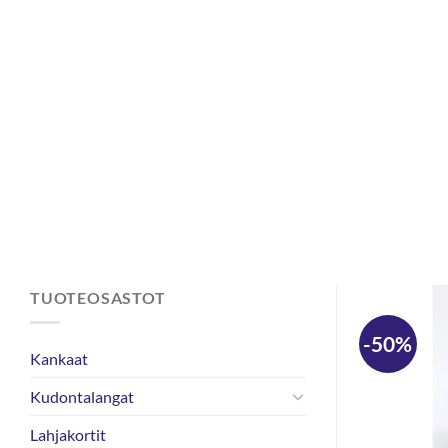
Skip
to
content
TUOTEOSASTOT
-50%
Kankaat
Kudontalangat
Lahjakortit