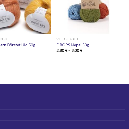
EKOITE
VILLASEKOITE
arn Börstet Uld 50g
DROPS Nepal 50g
Hintaluokka:
2,80
€
–
3,00
€
2,80 €
-
3,00 €