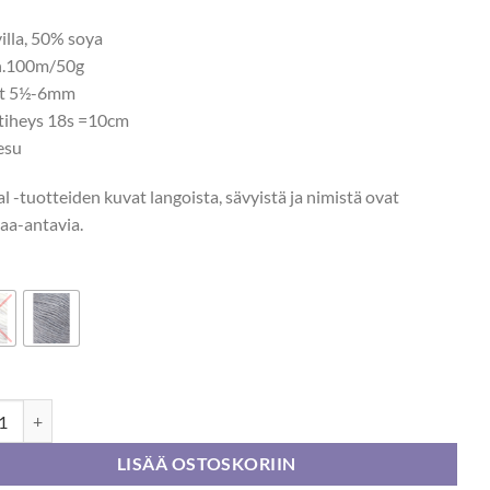
5,50 €.
2,75 €.
illa, 50% soya
n.100m/50g
ot 5½-6mm
tiheys 18s =10cm
esu
l -tuotteiden kuvat langoista, sävyistä ja nimistä ovat
aa-antavia.
l Bris 50g määrä
LISÄÄ OSTOSKORIIN