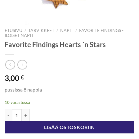
ETUSIVU
/
TARVIKKEET
/
NAPIT
/
FAVORITE FINDINGS -
ILOISET NAPIT
Favorite Findings Hearts ´n Stars
3,00
€
pussissa 8 nappia
10 varastossa
Favorite Findings Hearts ´n Stars määrä
LISÄÄ OSTOSKORIIN