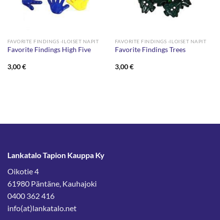
FAVORITE FINDINGS -ILOISET NAPIT
FAVORITE FINDINGS -ILOISET NAPIT
Favorite Findings High Five
Favorite Findings Trees
3,00
€
3,00
€
Lankatalo Tapion Kauppa Ky
Oikotie 4
61980 Päntäne, Kauhajoki
0400 362 416
info(at)lankatalo.net