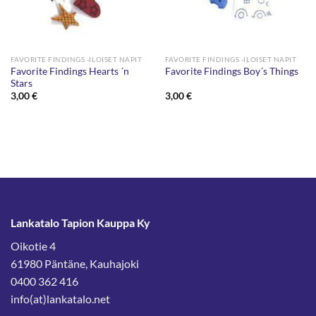
FAVORITE FINDINGS -ILOISET NAPIT
FAVORITE FINDINGS -ILOISET NAPIT
Favorite Findings Hearts ´n
Favorite Findings Boy´s Things
Stars
3,00
€
3,00
€
Lankatalo Tapion Kauppa Ky
Oikotie 4
61980 Päntäne, Kauhajoki
0400 362 416
info(at)lankatalo.net