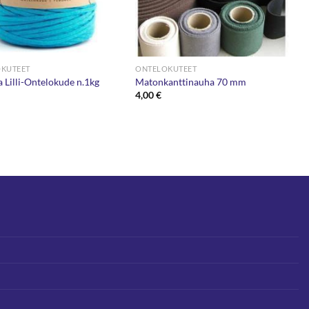
KUTEET
ONTELOKUTEET
 Lilli-Ontelokude n.1kg
Matonkanttinauha 70 mm
€
4,00
€