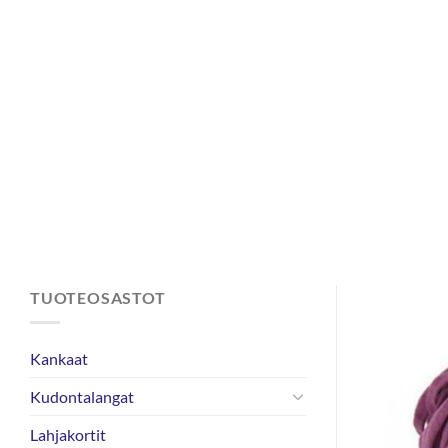
Skip
to
content
TUOTEOSASTOT
Kankaat
Kudontalangat
Lahjakortit