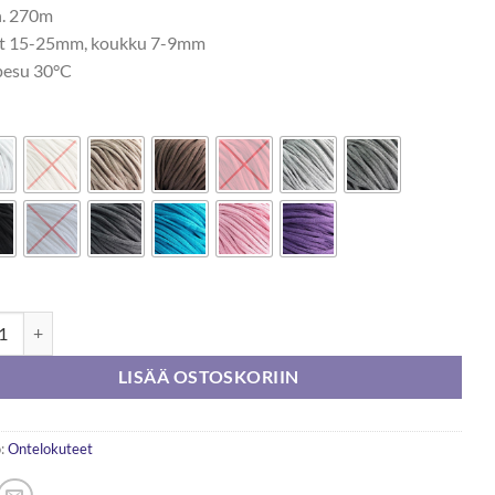
n. 270m
t 15-25mm, koukku 7-9mm
esu 30°C
telokude n.1kg määrä
LISÄÄ OSTOSKORIIN
:
Ontelokuteet