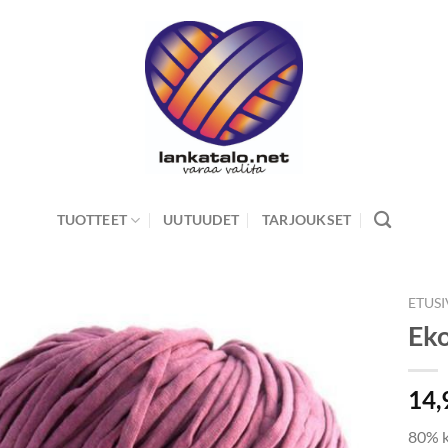
TUOTTEET
UUTUUDET
TARJOUKSET
ETUS
Eko
14,
80% k