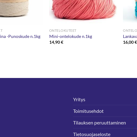
ET
ONTELOKUTEET
ONTELO
ina -Punoskude n.1kg
Mini-ontelokude n.1kg
Lankava
14,90
€
16,00
Yritys
Toimitusehdot
Tilauksen peruuttaminen
Tietosuojaseloste