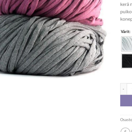
kerä 
puiko
konep
Värit:
Eko-on
Osasto