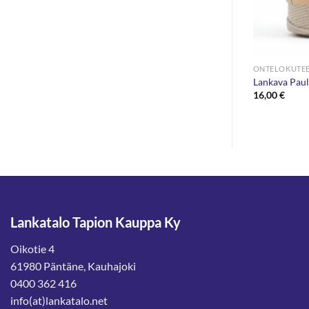
ONTELOKUTE
Lankava Paul
16,00
€
Lankatalo Tapion Kauppa Ky
Oikotie 4
61980 Päntäne, Kauhajoki
0400 362 416
info(at)lankatalo.net