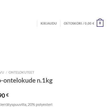
0
KIRJAUDU
OSTOSKORI /
0,00
€
IVU
/
ONTELOKUTEET
-ontelokude n.1kg
90
€
ierrätyspuuvilla, 20% polyesteri