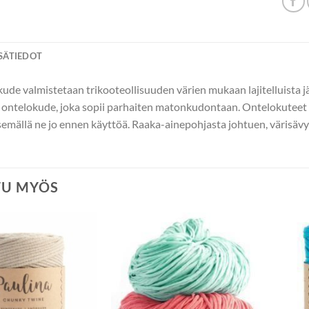
ISÄTIEDOT
ude valmistetaan trikooteollisuuden värien mukaan lajitelluista jä
 ontelokude, joka sopii parhaiten matonkudontaan. Ontelokuteet 
semällä ne jo ennen käyttöä. Raaka-ainepohjasta johtuen, värisävyi
TU MYÖS