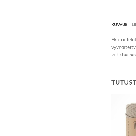
KUVAUS
L
Eko-ontelok
vyyhditetty
kutistaa pe
TUTUS