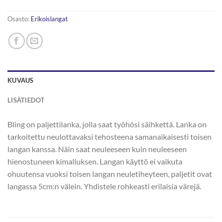
Osasto:
Erikoislangat
KUVAUS
LISÄTIEDOT
Bling on paljettilanka, jolla saat työhösi säihkettä. Lanka on
tarkoitettu neulottavaksi tehosteena samanaikaisesti toisen
langan kanssa. Näin saat neuleeseen kuin neuleeseen
hienostuneen kimalluksen. Langan käyttö ei vaikuta
ohuutensa vuoksi toisen langan neuletiheyteen, paljetit ovat
langassa 5cm:n välein. Yhdistele rohkeasti erilaisia värejä.