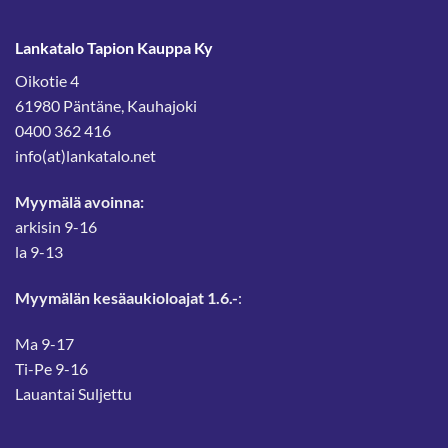
Lankatalo Tapion Kauppa Ky
Oikotie 4
61980 Päntäne, Kauhajoki
0400 362 416
info(at)lankatalo.net
Myymälä avoinna:
arkisin 9-16
la 9-13
Myymälän kesäaukioloajat 1.6.-
:
Ma 9-17
Ti-Pe 9-16
Lauantai Suljettu