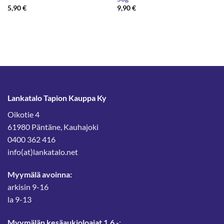
5,90
€
9,90
€
Lankatalo Tapion Kauppa Ky
Oikotie 4
61980 Päntäne, Kauhajoki
0400 362 416
info(at)lankatalo.net
Myymälä avoinna:
arkisin 9-16
la 9-13
Myymälän kesäaukioloajat 1.6.-
: