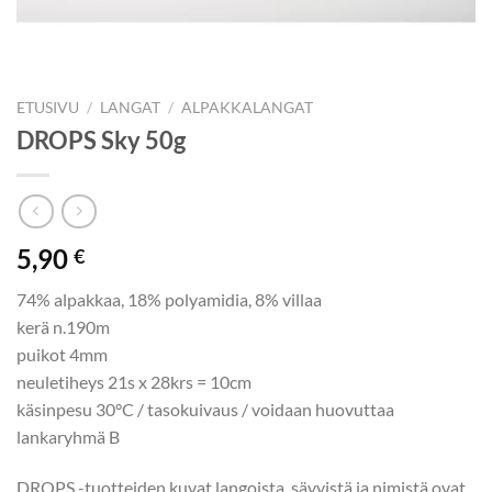
ETUSIVU
/
LANGAT
/
ALPAKKALANGAT
DROPS Sky 50g
5,90
€
74% alpakkaa, 18% polyamidia, 8% villaa
kerä n.190m
puikot 4mm
neuletiheys 21s x 28krs = 10cm
käsinpesu 30°C / tasokuivaus / voidaan huovuttaa
lankaryhmä B
DROPS -tuotteiden kuvat langoista, sävyistä ja nimistä ovat