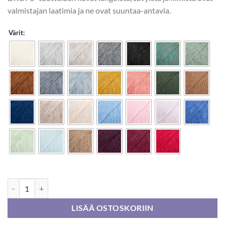
valmistajan laatimia ja ne ovat suuntaa-antavia.
Värit:
DROPS Sky 50g määrä
LISÄÄ OSTOSKORIIN