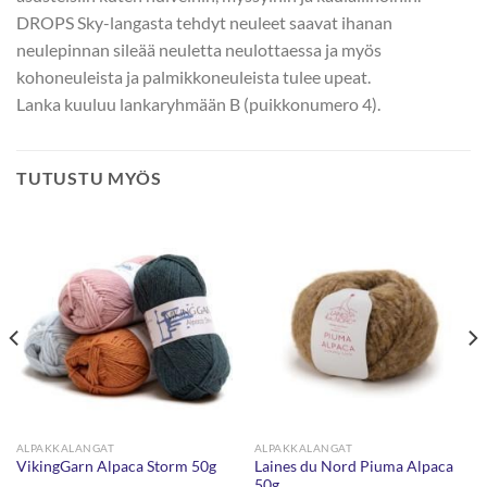
DROPS Sky-langasta tehdyt neuleet saavat ihanan
neulepinnan sileää neuletta neulottaessa ja myös
kohoneuleista ja palmikkoneuleista tulee upeat.
Lanka kuuluu lankaryhmään B (puikkonumero 4).
TUTUSTU MYÖS
ALPAKKALANGAT
ALPAKKALANGAT
Laines du Nord Piuma Alpaca
VikingGarn Alpaca Storm 50g
50g