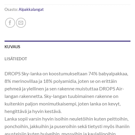
Osasto:
Alpakkalangat
KUVAUS
LISÄTIEDOT
DROPS Sky-lanka on koostumukseltaan 74% babyalpakkaa,
8% merinovillaa ja 18% polyamidia, joten se on erittäin
pehmeä ja ylellinen ja sen rakenne muistuttaa DROPS Air-
langan rakennetta. Sky-langan tuubimainen rakenne on
kuitenkin paljon monimutkaisempi, joten lanka on kevyt,
hengittävä ja hyvin kestävä.
Lanka sopii varsin hyvin isoihin neuletöihin kuten peittoihin,
ponchoihin, jakkuihin ja puseroihin sekä tietysti myös ihaniin
asusteisiin kuten huiveihin, myssyihin ja kaulaliinoihin.