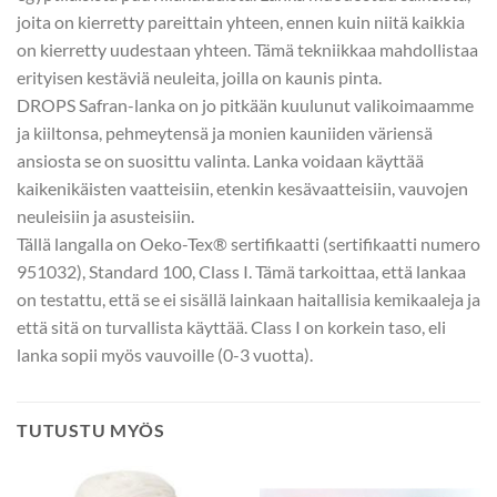
joita on kierretty pareittain yhteen, ennen kuin niitä kaikkia
on kierretty uudestaan yhteen. Tämä tekniikkaa mahdollistaa
erityisen kestäviä neuleita, joilla on kaunis pinta.
DROPS Safran-lanka on jo pitkään kuulunut valikoimaamme
ja kiiltonsa, pehmeytensä ja monien kauniiden väriensä
ansiosta se on suosittu valinta. Lanka voidaan käyttää
kaikenikäisten vaatteisiin, etenkin kesävaatteisiin, vauvojen
neuleisiin ja asusteisiin.
Tällä langalla on Oeko-Tex® sertifikaatti (sertifikaatti numero
951032), Standard 100, Class I. Tämä tarkoittaa, että lankaa
on testattu, että se ei sisällä lainkaan haitallisia kemikaaleja ja
että sitä on turvallista käyttää. Class I on korkein taso, eli
lanka sopii myös vauvoille (0-3 vuotta).
TUTUSTU MYÖS