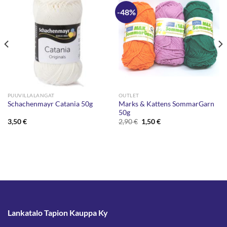
-48%
PUUVILLALANGAT
OUTLET
Marks & Kattens SommarGarn
Schachenmayr Catania 50g
50g
Alkuperäinen
Nykyinen
3,50
€
2,90
€
1,50
€
hinta
hinta
oli:
on:
2,90 €.
1,50 €.
Lankatalo Tapion Kauppa Ky