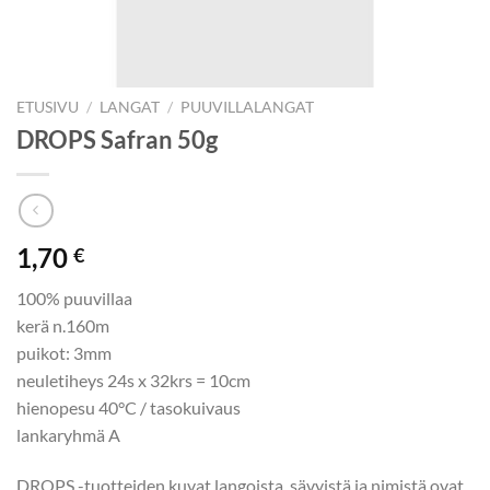
ETUSIVU
/
LANGAT
/
PUUVILLALANGAT
DROPS Safran 50g
1,70
€
100% puuvillaa
kerä n.160m
puikot: 3mm
neuletiheys 24s x 32krs = 10cm
hienopesu 40°C / tasokuivaus
lankaryhmä A
DROPS -tuotteiden kuvat langoista, sävyistä ja nimistä ovat