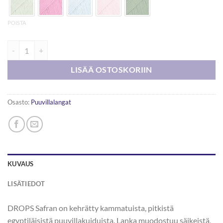
POISTA
DROPS Safran 50g määrä
LISÄÄ OSTOSKORIIN
Osasto:
Puuvillalangat
KUVAUS
LISÄTIEDOT
DROPS Safran on kehrätty kammatuista, pitkistä
egyptiläisistä puuvillakuiduista. Lanka muodostuu säikeistä,