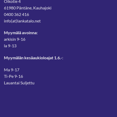
Oikotie 4
61980 Päntäne, Kauhajoki
0400 362 416
info(at)lankatalo.net
Myymälä avoinna:
arkisin 9-16
la 9-13
Myymälän kesäaukioloajat 1.6.-
:
Ma 9-17
Ti-Pe 9-16
Lauantai Suljettu