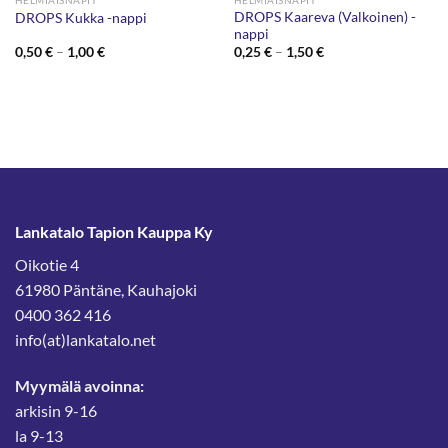
HELMIÄISNAPIT
HELMIÄISNAPIT
DROPS Kaareva (Valkoinen) -
DROPS Kukka -nappi
nappi
Hintaluokka:
Hintaluokka:
0,50
€
–
1,00
€
0,25
€
–
1,50
€
0,50 €
0,25 €
-
-
1,00 €
1,50 €
Lankatalo Tapion Kauppa Ky
Oikotie 4
61980 Päntäne, Kauhajoki
0400 362 416
info(at)lankatalo.net
Myymälä avoinna:
arkisin 9-16
la 9-13