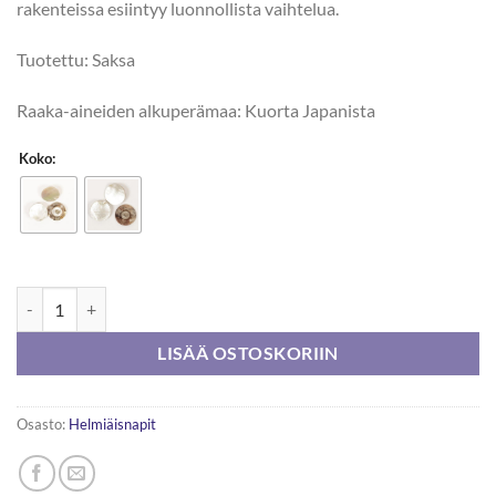
rakenteissa esiintyy luonnollista vaihtelua.
Tuotettu: Saksa
Raaka-aineiden alkuperämaa: Kuorta Japanista
Koko:
DROPS Pyöreä (Valkoinen) -nappi määrä
LISÄÄ OSTOSKORIIN
Osasto:
Helmiäisnapit