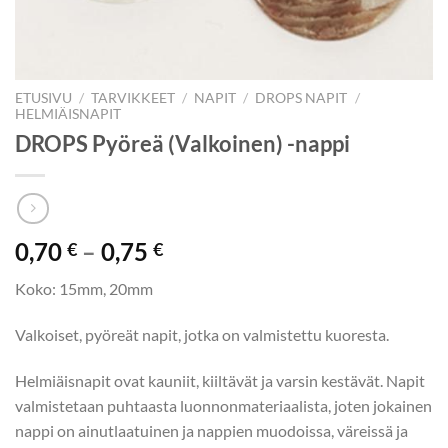
ETUSIVU
/
TARVIKKEET
/
NAPIT
/
DROPS NAPIT
/
HELMIÄISNAPIT
DROPS Pyöreä (Valkoinen) -nappi
Hintaluokka:
0,70
–
0,75
€
€
0,70 €
Koko: 15mm, 20mm
-
0,75 €
Valkoiset, pyöreät napit, jotka on valmistettu kuoresta.
Helmiäisnapit ovat kauniit, kiiltävät ja varsin kestävät. Napit
valmistetaan puhtaasta luonnonmateriaalista, joten jokainen
nappi on ainutlaatuinen ja nappien muodoissa, väreissä ja