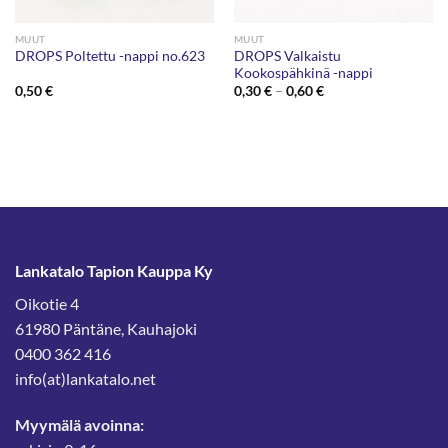
MUUT
MUUT
DROPS Valkaistu
DROPS Poltettu -nappi no.623
Kookospähkinä -nappi
Hintaluokka:
0,50
€
0,30
€
–
0,60
€
0,30 €
-
0,60 €
Lankatalo Tapion Kauppa Ky
Oikotie 4
61980 Päntäne, Kauhajoki
0400 362 416
info(at)lankatalo.net
Myymälä avoinna: