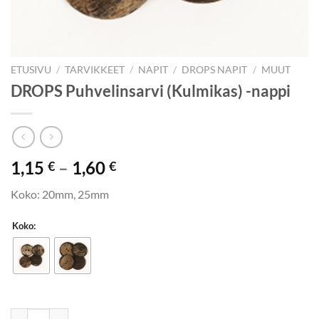
ETUSIVU
/
TARVIKKEET
/
NAPIT
/
DROPS NAPIT
/
MUUT
DROPS Puhvelinsarvi (Kulmikas) -nappi
Hintaluokka:
1,15
–
1,60
€
€
1,15 €
Koko: 20mm, 25mm
-
1,60 €
Koko:
DROPS Puhvelinsarvi (Kulmikas) -nappi määrä