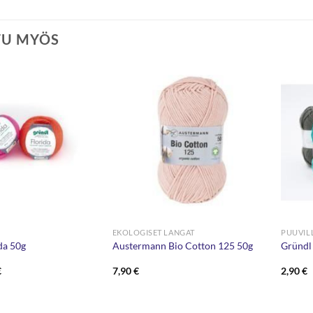
TU MYÖS
EKOLOGISET LANGAT
PUUVIL
da 50g
Austermann Bio Cotton 125 50g
Gründl
eräinen
Nykyinen
€
7,90
€
2,90
€
hinta
on:
.
1,70 €.