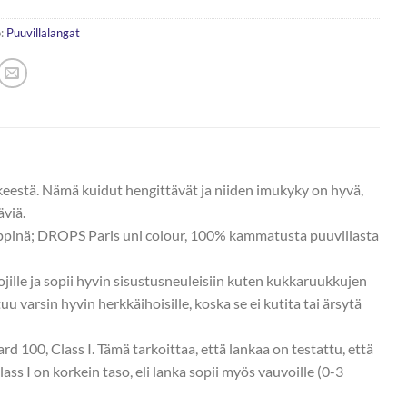
:
Puuvillalangat
eestä. Nämä kuidut hengittävät ja niiden imukyky on hyvä,
äviä.
yyppinä; DROPS Paris uni colour, 100% kammatusta puuvillasta
lojille ja sopii hyvin sisustusneuleisiin kuten kukkaruukkujen
uu varsin hyvin herkkäihoisille, koska se ei kutita tai ärsytä
rd 100, Class I. Tämä tarkoittaa, että lankaa on testattu, että
 Class I on korkein taso, eli lanka sopii myös vauvoille (0-3