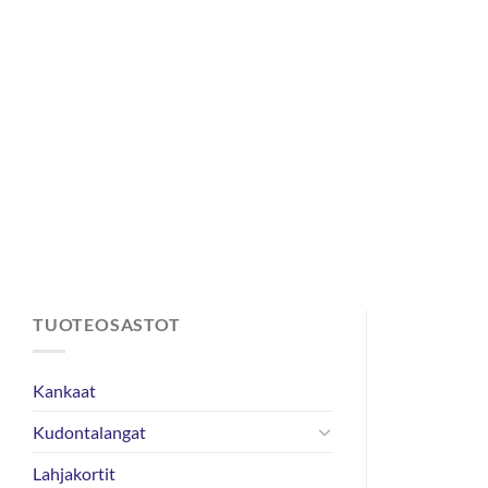
Skip
to
content
TUOTEOSASTOT
Kankaat
Kudontalangat
Lahjakortit