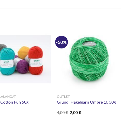
-50%
LALANGAT
OUTLET
 Cotton Fun 50g
Gründl Häkelgarn Ombre 10 50g
Alkuperäinen
Nykyinen
4,00
€
2,00
€
hinta
hinta
oli:
on:
4,00 €.
2,00 €.