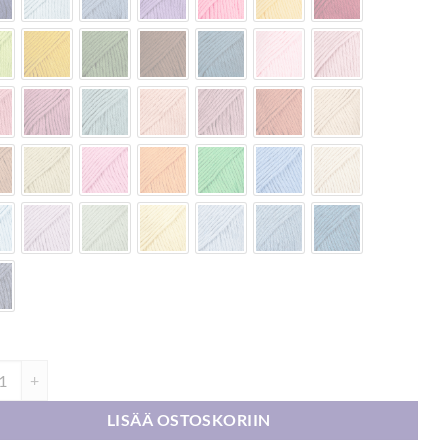
 Paris 50g määrä
LISÄÄ OSTOSKORIIN