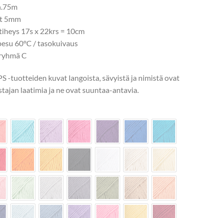
n.75m
1,55 €
ot 5mm
tiheys 17s x 22krs = 10cm
esu 60°C / tasokuivaus
ryhmä C
 -tuotteiden kuvat langoista, sävyistä ja nimistä ovat
stajan laatimia ja ne ovat suuntaa-antavia.