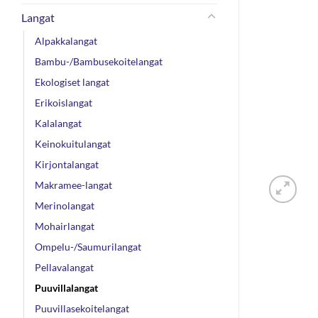
Langat
Alpakkalangat
Bambu-/Bambusekoitelangat
Ekologiset langat
Erikoislangat
Kalalangat
Keinokuitulangat
Kirjontalangat
Makramee-langat
Merinolangat
Mohairlangat
Ompelu-/Saumurilangat
Pellavalangat
Puuvillalangat
Puuvillasekoitelangat