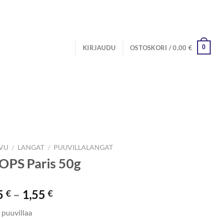
0
KIRJAUDU
OSTOSKORI /
0,00
€
IVU
/
LANGAT
/
PUUVILLALANGAT
OPS Paris 50g
Hintaluokka:
5
–
1,55
€
€
1,35 €
puuvillaa
-