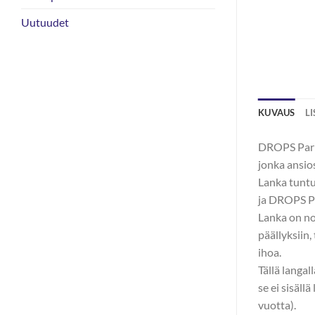
Uutuudet
KUVAUS
L
DROPS Paris
jonka ansio
Lanka tuntu
ja DROPS Pa
Lanka on nop
päällyksiin,
ihoa.
Tällä langal
se ei sisäll
vuotta).