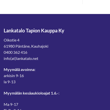
Lankatalo Tapion Kauppa Ky
Oikotie 4
61980 Päntäne, Kauhajoki
0400 362 416
info(at)lankatalo.net
Myymälä avoinna:
arkisin 9-16
la 9-13
Myymälän kesäaukioloajat 1.6.-
:
Ma 9-17