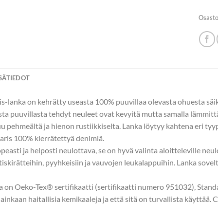
Osasto
ISÄTIEDOT
-lanka on kehrätty useasta 100% puuvillaa olevasta ohuesta säik
sta puuvillasta tehdyt neuleet ovat kevyitä mutta samalla lämmitt
u pehmeältä ja hienon rustiikkiselta. Lanka löytyy kahtena eri t
ris 100% kierrätettyä denimiä.
easti ja helposti neulottava, se on hyvä valinta aloitteleville neu
 tiskirätteihin, pyyhkeisiin ja vauvojen leukalappuihin. Lanka sovelt
la on Oeko-Tex® sertifikaatti (sertifikaatti numero 951032), Standa
ä lainkaan haitallisia kemikaaleja ja että sitä on turvallista käyttää.