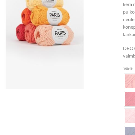
kerä 
puik
neule
konep
lanka
DROPS
valmi
Värit: