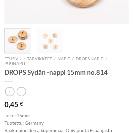
ETUSIVU
/
TARVIKKEET
/
NAPIT
/
DROPS NAPIT
/
PUUNAPIT
DROPS Sydän -nappi 15mm no.814
0,45
€
koko: 15mm
Tuotettu: Germany
Raaka-aineiden alkuperämaa: Oliivipuuta Espanjasta