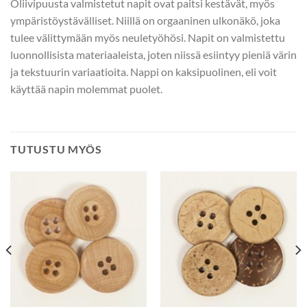
Oliivipuusta valmistetut napit ovat paitsi kestävät, myös
ympäristöystävälliset. Niillä on orgaaninen ulkonäkö, joka
tulee välittymään myös neuletyöhösi. Napit on valmistettu
luonnollisista materiaaleista, joten niissä esiintyy pieniä värin
ja tekstuurin variaatioita. Nappi on kaksipuolinen, eli voit
käyttää napin molemmat puolet.
TUTUSTU MYÖS