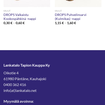
MUUT
MUUT
DROPS Valkaistu
DROPS Puhvelinsarvi
Kookospähkinä -nappi
(Kulmikas) -nappi
Hintaluokka:
Hintaluokka:
0,30
€
–
0,60
€
1,15
€
–
1,60
€
0,30 €
1,15 €
-
-
0,60 €
1,60 €
Lankatalo Tapion Kauppa Ky
Oikotie 4
61980 Päntäne, Kauhajoki
0400 362 416
info(at)lankatalo.net
Myymälä avoinna: