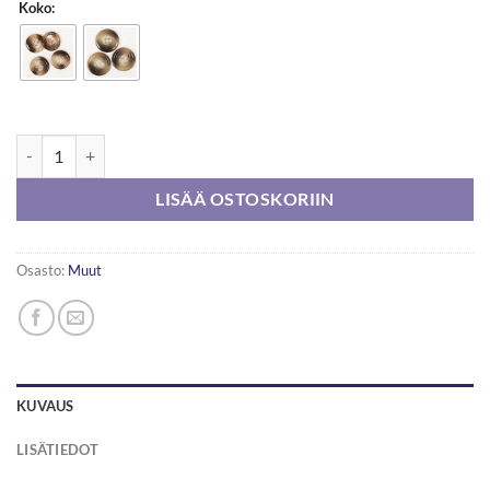
Koko:
DROPS Marmori -nappi määrä
LISÄÄ OSTOSKORIIN
Osasto:
Muut
KUVAUS
LISÄTIEDOT