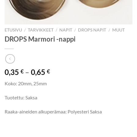
ETUSIVU
/
TARVIKKEET
/
NAPIT
/
DROPS NAPIT
/
MUUT
DROPS Marmori -nappi
Hintaluokka:
0,35
–
0,65
€
€
0,35 €
Koko: 20mm, 25mm
-
0,65 €
Tuotettu: Saksa
Raaka-aineiden alkuperämaa: Polyesteri Saksa