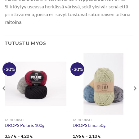
Silk löytyy useassa herkässä värissä, sekä yksivärisenä että
printtiväreinä, joissa eri sävyt toistuvat satunnaisen pitkinä
raitoina.
TUTUSTU MYÖS
-30%
-30%
TARJOUKSET
TARJOUKSET
DROPS Polaris 100g
DROPS Lima 50g
Hintaluokka:
Hintaluokka:
3,57
€
–
4,20
€
1,96
€
–
2,10
€