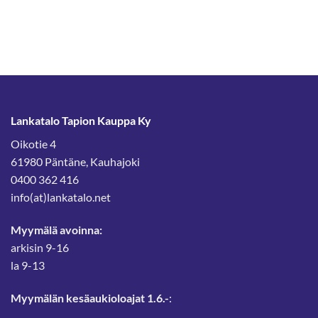
3,57 €
1,96 €
-
-
4,20 €
2,10 €
Lankatalo Tapion Kauppa Ky
Oikotie 4
61980 Päntäne, Kauhajoki
0400 362 416
info(at)lankatalo.net
Myymälä avoinna:
arkisin 9-16
la 9-13
Myymälän kesäaukioloajat 1.6.-
: