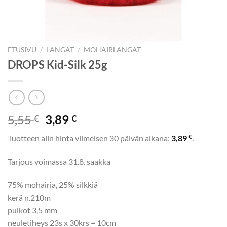
ETUSIVU
/
LANGAT
/
MOHAIRLANGAT
DROPS Kid-Silk 25g
Alkuperäinen
Nykyinen
5,55
3,89
€
€
hinta
hinta
€
Tuotteen alin hinta viimeisen 30 päivän aikana:
3,89
.
oli:
on:
5,55 €.
3,89 €.
Tarjous voimassa 31.8. saakka
75% mohairia, 25% silkkiä
kerä n.210m
puikot 3,5 mm
neuletiheys 23s x 30krs = 10cm