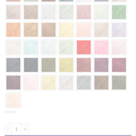
POISTA
DROPS Kid-Silk 25g määrä