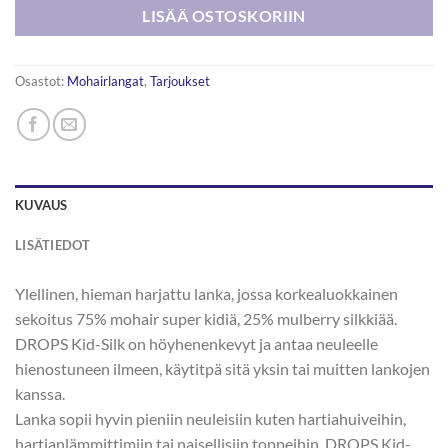
LISÄÄ OSTOSKORIIN
Osastot:
Mohairlangat
,
Tarjoukset
KUVAUS
LISÄTIEDOT
Ylellinen, hieman harjattu lanka, jossa korkealuokkainen
sekoitus 75% mohair super kidiä, 25% mulberry silkkiää.
DROPS Kid-Silk on höyhenenkevyt ja antaa neuleelle
hienostuneen ilmeen, käytitpä sitä yksin tai muitten lankojen
kanssa.
Lanka sopii hyvin pieniin neuleisiin kuten hartiahuiveihin,
hartianlämmittimiin tai naisellisiin toppeihin. DROPS Kid-