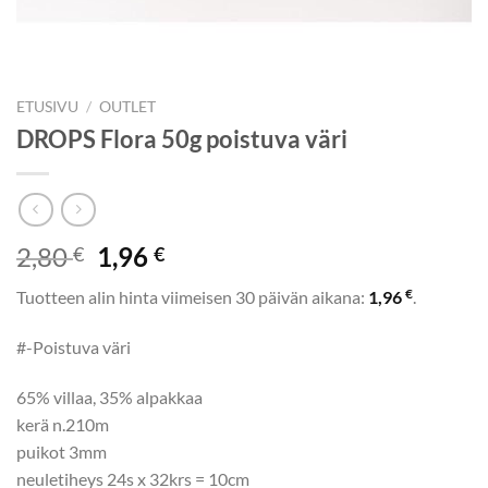
ETUSIVU
/
OUTLET
DROPS Flora 50g poistuva väri
Alkuperäinen
Nykyinen
2,80
1,96
€
€
hinta
hinta
€
Tuotteen alin hinta viimeisen 30 päivän aikana:
1,96
.
oli:
on:
2,80 €.
1,96 €.
#-Poistuva väri
65% villaa, 35% alpakkaa
kerä n.210m
puikot 3mm
neuletiheys 24s x 32krs = 10cm