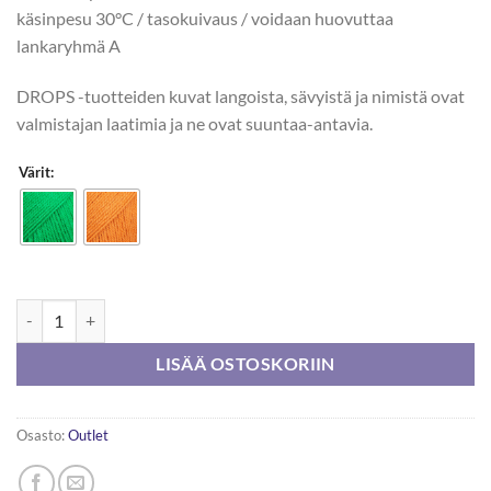
käsinpesu 30°C / tasokuivaus / voidaan huovuttaa
lankaryhmä A
DROPS -tuotteiden kuvat langoista, sävyistä ja nimistä ovat
valmistajan laatimia ja ne ovat suuntaa-antavia.
Värit:
DROPS Flora 50g poistuva väri määrä
LISÄÄ OSTOSKORIIN
Osasto:
Outlet