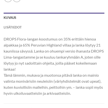
KUVAUS
LISÄTIEDOT
DROPS Flora-langan koostumus on 35% erittäin hienoa
alpakkaa ja 65% Peruvian Highland villaa ja lanka löytyy 21
kauniissa sävyssä. Lanka on ohuempi versio ihanasta DROPS
Lima-langastamme ja se kuuluu lankaryhmään A, joten sille
löytyy jo nyt sadoittain ohjeita, joilla pääset kokeilemaan
lankaa!
Tämä lämmin, mukava ja muotonsa pitävä lanka on mainio
valinta monivärisiin neuleisiin (väriyhdistelmät ovat upeat),
kuten kuviollisiin malleihin, peittoihin ym. – lanka sopii myös
hyvin ulkoiluvaatteisiin ja arkivaatteisiin.