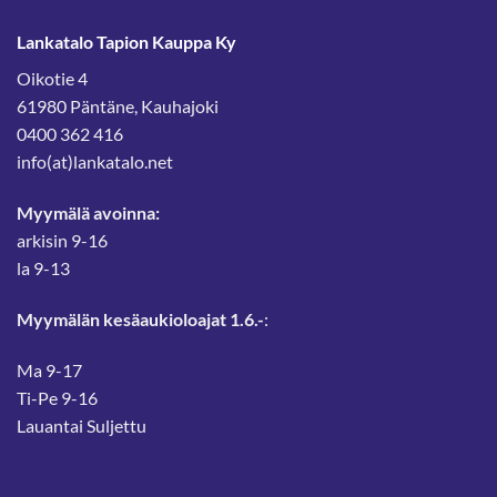
Lankatalo Tapion Kauppa Ky
Oikotie 4
61980 Päntäne, Kauhajoki
0400 362 416
info(at)lankatalo.net
Myymälä avoinna:
arkisin 9-16
la 9-13
Myymälän kesäaukioloajat 1.6.-
:
Ma 9-17
Ti-Pe 9-16
Lauantai Suljettu