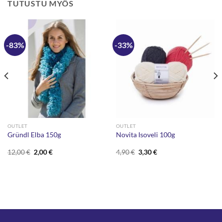
TUTUSTU MYÖS
-83%
-33%
OUTLET
OUTLET
Gründl Elba 150g
Novita Isoveli 100g
Alkuperäinen
Nykyinen
Alkuperäinen
Nykyinen
12,00
€
2,00
€
4,90
€
3,30
€
hinta
hinta
hinta
hinta
oli:
on:
oli:
on:
12,00 €.
2,00 €.
4,90 €.
3,30 €.